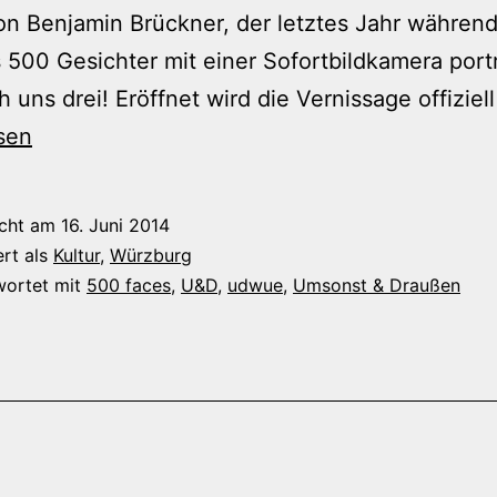
on Benjamin Brückner, der letztes Jahr währen
s 500 Gesichter mit einer Sofortbildkamera portr
h uns drei! Eröffnet wird die Vernissage offizie
sen
icht am
16. Juni 2014
ert als
Kultur
,
Würzburg
wortet mit
500 faces
,
U&D
,
udwue
,
Umsonst & Draußen