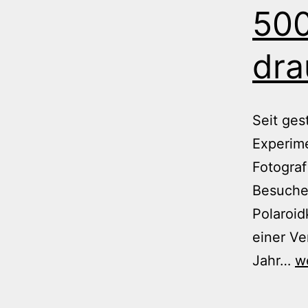
500
dra
Seit ges
Experim
Fotograf
Besucher
Polaroid
einer Ve
5
Jahr…
w
f
@