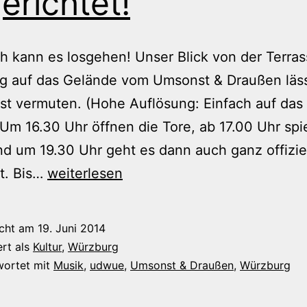
erichtet!
ch kann es losgehen! Unser Blick von der Terras
rg auf das Gelände vom Umsonst & Draußen läs
t vermuten. (Hohe Auflösung: Einfach auf das 
 Um 16.30 Uhr öffnen die Tore, ab 17.00 Uhr spie
d um 19.30 Uhr geht es dann auch ganz offiziel
U&D
t. Bis…
weiterlesen
2014
â€“
icht am
19. Juni 2014
Es
ert als
Kultur
,
Würzburg
ist
wortet mit
Musik
,
udwue
,
Umsonst & Draußen
,
Würzburg
angerichtet!