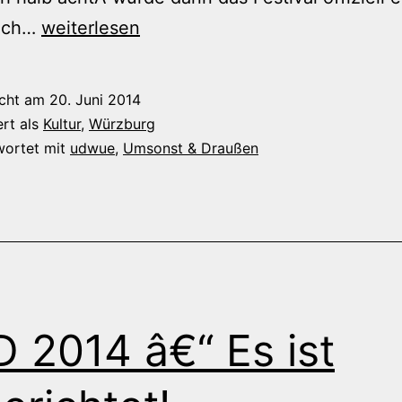
Tag
rach…
weiterlesen
1
beim
icht am
20. Juni 2014
U&D
ert als
Kultur
,
Würzburg
2014
wortet mit
udwue
,
Umsonst & Draußen
 2014 â€“ Es ist