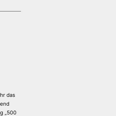
hr das
bend
ng „500