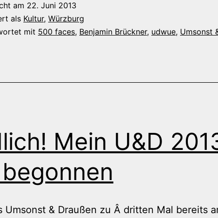
icht am
22. Juni 2013
msonst
ert als
Kultur
,
Würzburg
nd
wortet mit
500 faces
,
Benjamin Brückner
,
udwue
,
Umsonst 
raußen
013
lich! Mein U&D 201
 begonnen
s Umsonst & Draußen zu Â dritten Mal bereits 