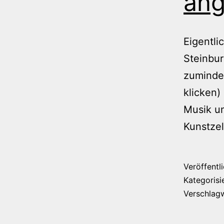
ang
Eigentli
Steinbu
zumindes
klicken)
Musik un
Kunstzel
Veröffentl
Kategorisi
Verschlag