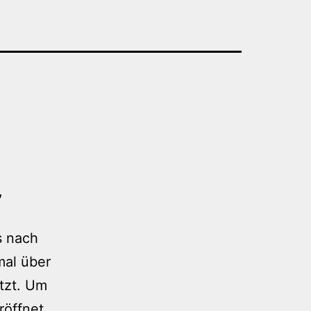
,
s nach
mal über
tzt. Um
röffnet,