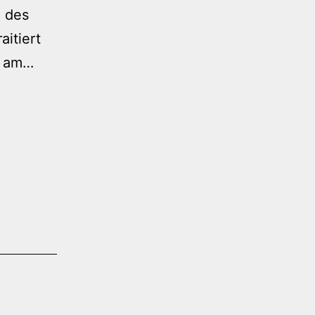
d des
aitiert
500
ll am…
faces
–
Sofortbildportraits
vom
U&D
2013