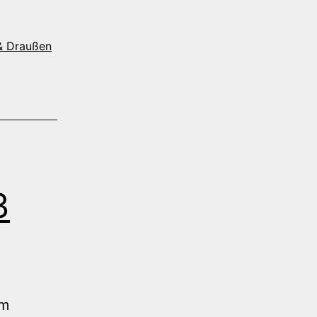
& Draußen
3
am