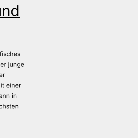
und
fisches
er junge
er
it einer
ann in
ächsten