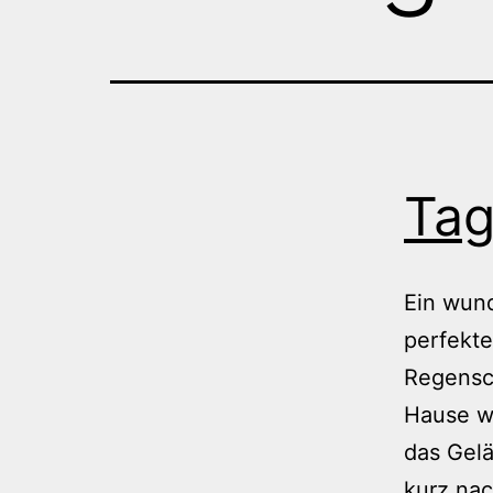
Tag
Ein wun
perfekte
Regensc
Hause wa
das Gelä
kurz nac