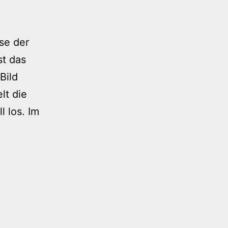
se der
st das
Bild
lt die
l los. Im