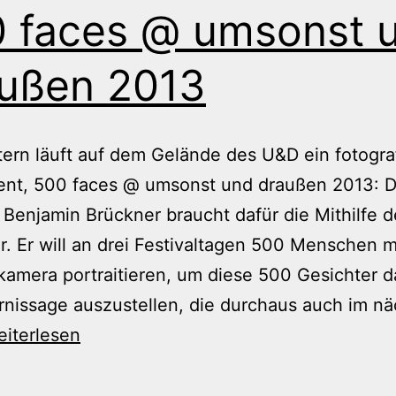
 faces @ umsonst 
ußen 2013
tern läuft auf dem Gelände des U&D ein fotogra
ent, 500 faces @ umsonst und draußen 2013: D
 Benjamin Brückner braucht dafür die Mithilfe d
. Er will an drei Festivaltagen 500 Menschen m
kamera portraitieren, um diese 500 Gesichter d
rnissage auszustellen, die durchaus auch im n
00
eiterlesen
aces