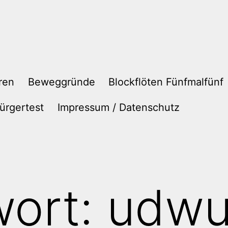
ren
Beweggründe
Blockflöten Fünfmalfünf
ürgertest
Impressum / Datenschutz
wort:
udw