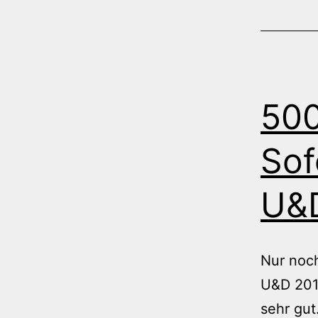
500
Sof
U&
Nur noch
U&D 201
sehr gut