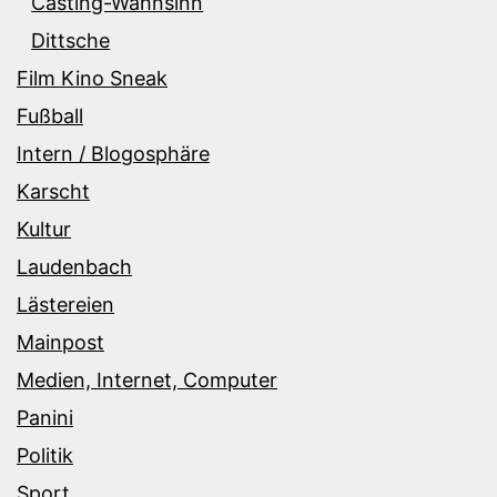
Casting-Wahnsinn
Dittsche
Film Kino Sneak
Fußball
Intern / Blogosphäre
Karscht
Kultur
Laudenbach
Lästereien
Mainpost
Medien, Internet, Computer
Panini
Politik
Sport