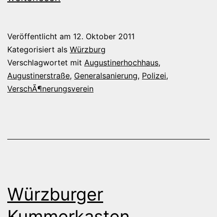
bei
der
Veröffentlicht am
12. Oktober 2011
Polizei
Kategorisiert als
Würzburg
Verschlagwortet mit
Augustinerhochhaus
,
Augustinerstraße
,
Generalsanierung
,
Polizei
,
VerschÃ¶nerungsverein
Würzburger
Kummerkasten