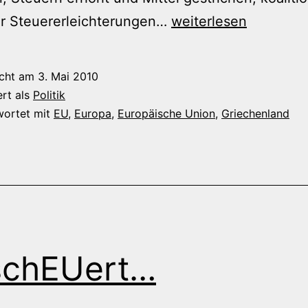
Milliarden
er Steuererleichterungen…
weiterlesen
für
die
icht am
3. Mai 2010
Griechen
ert als
Politik
wortet mit
EU
,
Europa
,
Europäische Union
,
Griechenland
schEUert…