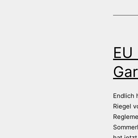
EU 
Gar
Endlich 
Riegel 
Reglemen
Sommerlo
hat jetz