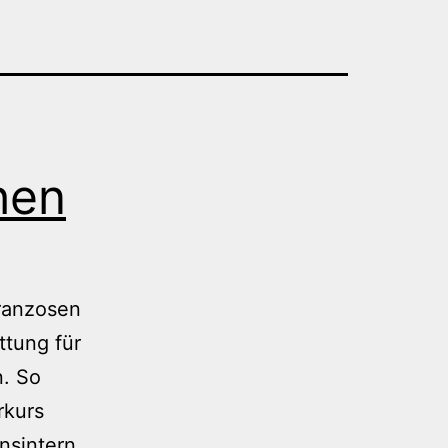
hen
Franzosen
ttung für
n. So
rkurs
onsintern