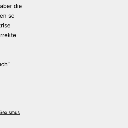
 aber die
nen so
rise
rrekte
uch“
Sexismus