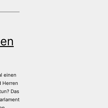
den
l einen
d Herren
tun? Das
Parlament
nen