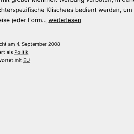
hterspezifische Klischees bedient werden, um 
EU
eise jeder Form…
weiterlesen
macht
Klementine
icht am
4. September 2008
den
ert als
Politik
Garaus
wortet mit
EU