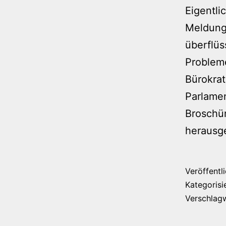
Eigentli
Meldung 
überflüs
Probleme
Bürokrat
Parlamen
Broschü
heraus
Veröffentl
Kategorisi
Verschlag