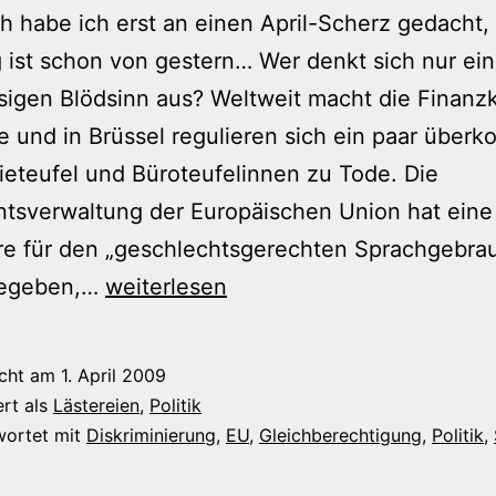
ch habe ich erst an einen April-Scherz gedacht,
ist schon von gestern… Wer denkt sich nur ei
sigen Blödsinn aus? Weltweit macht die Finanzk
 und in Brüssel regulieren sich ein paar überko
ieteufel und Büroteufelinnen zu Tode. Die
tsverwaltung der Europäischen Union hat eine
re für den „geschlechtsgerechten Sprachgebra
BeschEUert…
gegeben,…
weiterlesen
icht am
1. April 2009
ert als
Lästereien
,
Politik
wortet mit
Diskriminierung
,
EU
,
Gleichberechtigung
,
Politik
,