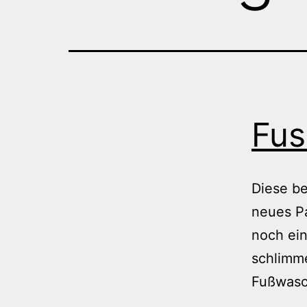
Fus
Diese b
neues Pa
noch ein
schlimm
Fußwasch