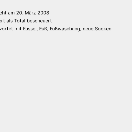
icht am
20. März 2008
ert als
Total bescheuert
wortet mit
Fussel
,
Fuß
,
Fußwaschung
,
neue Socken