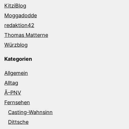
KitziBlog
Moggadodde
redaktion42
Thomas Matterne
Würzblog
Kategorien
Allgemein
Alltag
Ã–PNV
Fernsehen
Casting-Wahnsinn
Dittsche