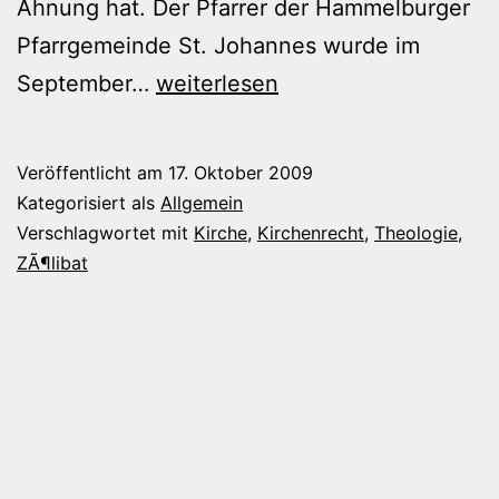
Ahnung hat. Der Pfarrer der Hammelburger
Pfarrgemeinde St. Johannes wurde im
Eine
September…
weiterlesen
Runde
Kirchenbashing
Veröffentlicht am
17. Oktober 2009
Kategorisiert als
Allgemein
Verschlagwortet mit
Kirche
,
Kirchenrecht
,
Theologie
,
ZÃ¶libat