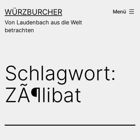
Zum
WÜRZBURCHER
Menü
Inhalt
Von Laudenbach aus die Welt
springen
betrachten
Schlagwort:
ZÃ¶libat