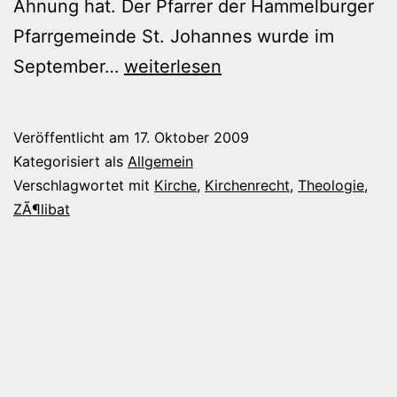
Ahnung hat. Der Pfarrer der Hammelburger
Pfarrgemeinde St. Johannes wurde im
Eine
September…
weiterlesen
Runde
Kirchenbashing
Veröffentlicht am
17. Oktober 2009
Kategorisiert als
Allgemein
Verschlagwortet mit
Kirche
,
Kirchenrecht
,
Theologie
,
ZÃ¶libat