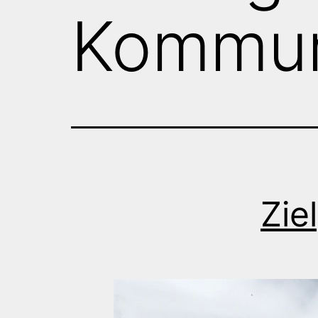
Kommu
Zie