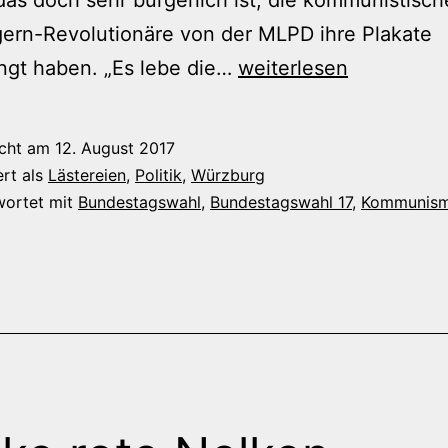
ern-Revolutionäre von der MLPD ihre Plakate
Zielgruppe
ngt haben. „Es lebe die…
weiterlesen
verfehlt?
icht am
12. August 2017
ert als
Lästereien
,
Politik
,
Würzburg
wortet mit
Bundestagswahl
,
Bundestagswahl 17
,
Kommunis