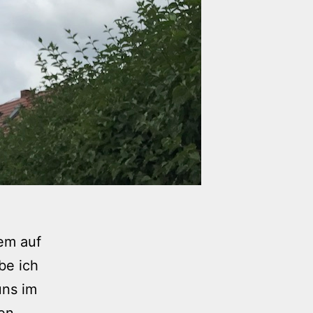
lem auf
be ich
uns im
hen