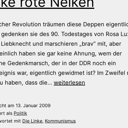
ke rote Nelken
her Revolution träumen diese Deppen eigentli
 gedenken sie des 90. Todestages von Rosa L
 Liebknecht und marschieren „brav“ mit, aber
einlich haben sie gar keine Ahnung, wem der
iche Gedenkmarsch, der in der DDR noch ein
eignis war, eigentlich gewidmet ist? Im Zweifel 
Welke
zu haben, dass die…
weiterlesen
rote
Nelken
icht am
13. Januar 2009
ert als
Politik
wortet mit
Die Linke
,
Kommunismus