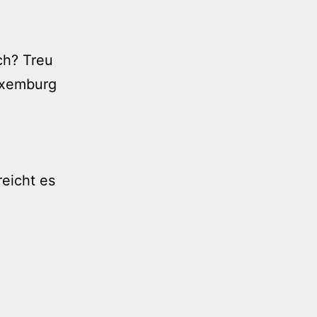
ch? Treu
uxemburg
reicht es