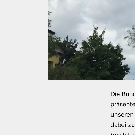
Die Bun
präsente
unseren 
dabei z
Viertel,