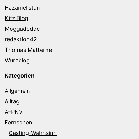
Hazamelistan
KitziBlog
Moggadodde
redaktion42
Thomas Matterne
Würzblog
Kategorien
Allgemein
Alltag
Ã–PNV
Fernsehen
Casting-Wahnsinn