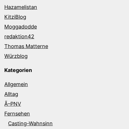
Hazamelistan
KitziBlog
Moggadodde
redaktion42
Thomas Matterne
Würzblog
Kategorien
Allgemein
Alltag
Ã–PNV
Fernsehen
Casting-Wahnsinn