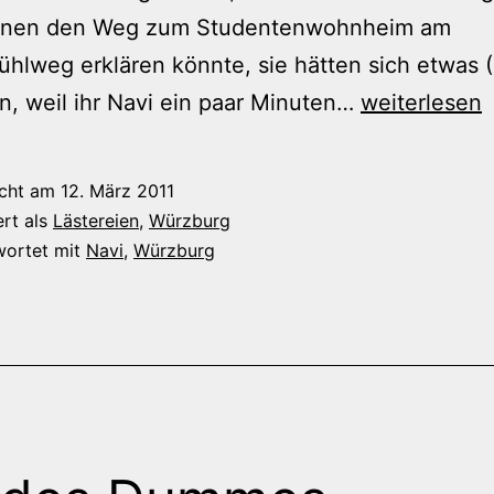
ihnen den Weg zum Studentenwohnheim am
hlweg erklären könnte, sie hätten sich etwas (
Pinguine
n, weil ihr Navi ein paar Minuten…
weiterlesen
am
Nordpol
icht am
12. März 2011
suchen
ert als
Lästereien
,
Würzburg
wortet mit
Navi
,
Würzburg