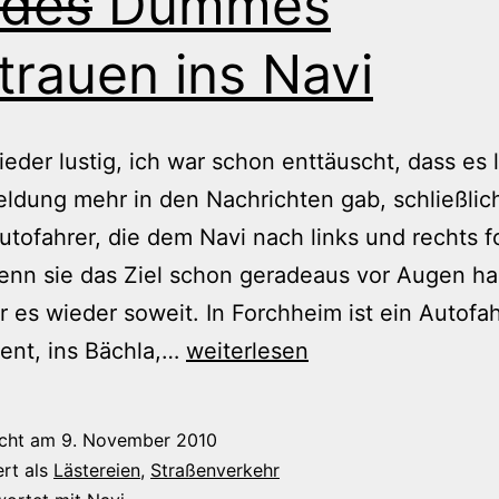
ndes
Dummes
trauen ins Navi
eder lustig, ich war schon enttäuscht, dass es 
ldung mehr in den Nachrichten gab, schließlich
tofahrer, die dem Navi nach links und rechts f
enn sie das Ziel schon geradeaus vor Augen h
r es wieder soweit. In Forchheim ist ein Autofah
Blindes
ent, ins Bächla,…
weiterlesen
Dummes
Vertrauen
icht am
9. November 2010
ins
ert als
Lästereien
,
Straßenverkehr