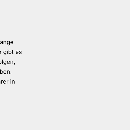
lange
 gibt es
olgen,
aben.
rer in