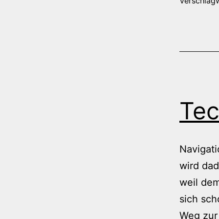
Verschlag
Tec
Navigat
wird dad
weil dem
sich sc
Weg zur 