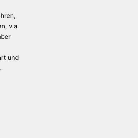
ahren,
n, v.a.
aber
hrt und
Mal
…
wieder
ein
Navi-
Trottel