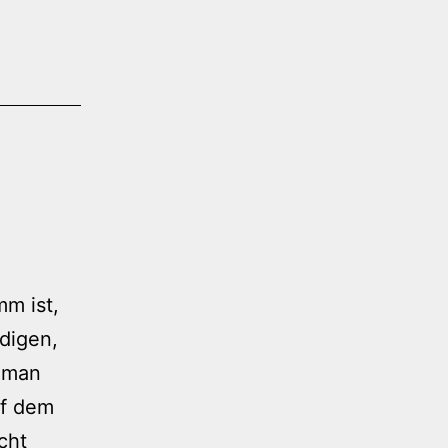
m ist,
digen,
n man
uf dem
cht