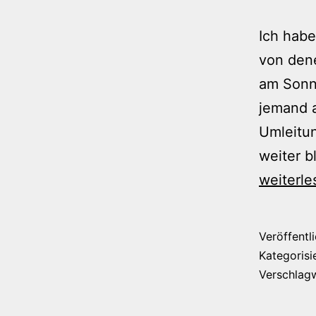
Ich habe
von dene
am Sonnt
jemand 
Umleitun
weiter b
weiterle
Veröffentl
Kategorisi
Verschlag