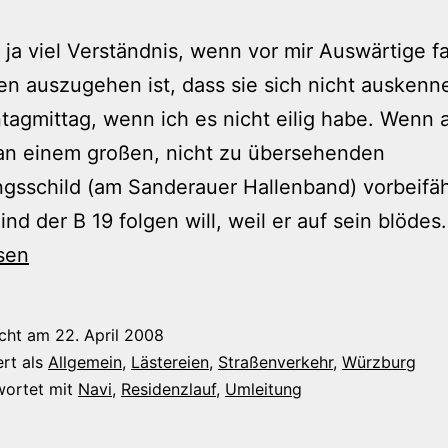
 ja viel Verständnis, wenn vor mir Auswärtige f
n auszugehen ist, dass sie sich nicht auskenne
agmittag, wenn ich es nicht eilig habe. Wenn 
an einem großen, nicht zu übersehenden
gsschild (am Sanderauer Hallenband) vorbeifä
lind der B 19 folgen will, weil er auf sein blödes
sen
icht am
22. April 2008
ert als
Allgemein
,
Lästereien
,
Straßenverkehr
,
Würzburg
wortet mit
Navi
,
Residenzlauf
,
Umleitung