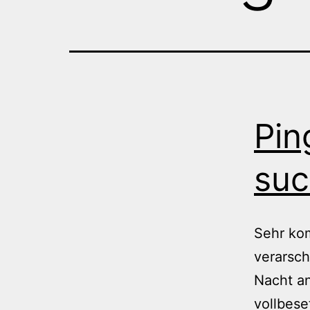
Pin
su
Sehr kom
verarsc
Nacht an
vollbese