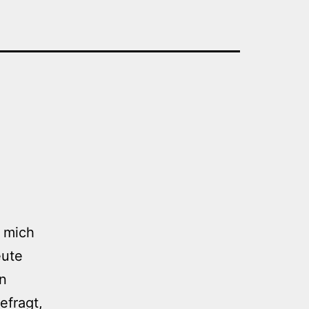
n mich
eute
in
efragt,