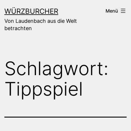
Zum
WÜRZBURCHER
Menü
Inhalt
Von Laudenbach aus die Welt
springen
betrachten
Schlagwort:
Tippspiel