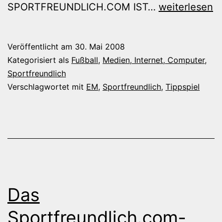
Heute
SPORTFREUNDLICH.COM IST…
weiterlesen
geht
es
Veröffentlicht am
30. Mai 2008
los!
Kategorisiert als
Fußball
,
Medien, Internet, Computer
,
Sportfreundlich
Verschlagwortet mit
EM
,
Sportfreundlich
,
Tippspiel
Das
Sportfreundlich.com-