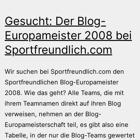
Gesucht: Der Blog-
Europameister 2008 bei
Sportfreundlich.com
Wir suchen bei Sportfreundlich.com den
Sportfreundlichen Blog-Europameister
2008. Wie das geht? Alle Teams, die mit
ihrem Teamnamen direkt auf ihren Blog
verweisen, nehmen an der Blog-
Europameisterschaft teil, es gibt also eine
Tabelle, in der nur die Blog-Teams gewertet