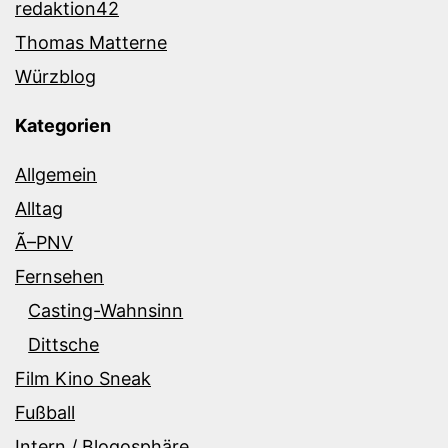
redaktion42
Thomas Matterne
Würzblog
Kategorien
Allgemein
Alltag
Ã–PNV
Fernsehen
Casting-Wahnsinn
Dittsche
Film Kino Sneak
Fußball
Intern / Blogosphäre