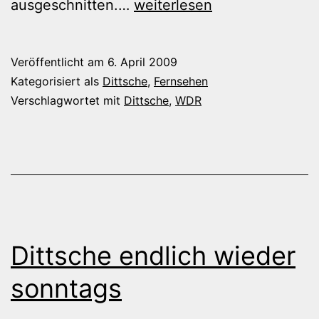
Dittsche,
ausgeschnitten.…
weiterlesen
14.
Kalenderwoche
Veröffentlicht am
6. April 2009
2009
Kategorisiert als
Dittsche
,
Fernsehen
Verschlagwortet mit
Dittsche
,
WDR
Dittsche endlich wieder
sonntags