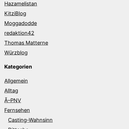
Hazamelistan
KitziBlog
Moggadodde
redaktion42
Thomas Matterne
Würzblog
Kategorien
Allgemein
Alltag
Ã–PNV
Fernsehen
Casting-Wahnsinn