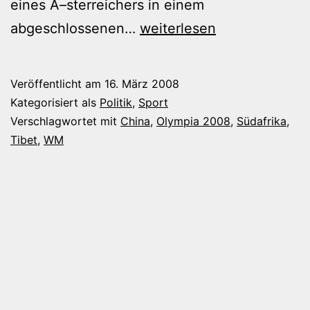
eines Ã–sterreichers in einem
China
abgeschlossenen…
weiterlesen
und
Olympia,
Veröffentlicht am
16. März 2008
Südafrika
Kategorisiert als
Politik
,
Sport
und
Verschlagwortet mit
China
,
Olympia 2008
,
Südafrika
,
Tibet
,
WM
die
WM