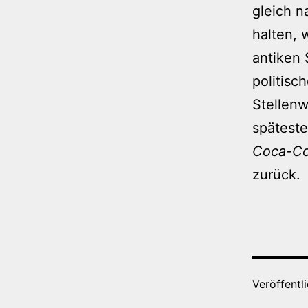
gleich n
halten, 
antiken 
politisc
Stellenw
späteste
Coca-Co
zurück.
Veröffentl