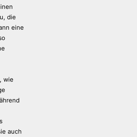
einen
u, die
ann eine
so
ne
, wie
ge
während
s
sie auch