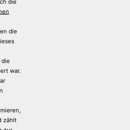
uch die
enen
en die
ieses
 die
ert war.
ar
en
hmieren,
 zählt
h zur