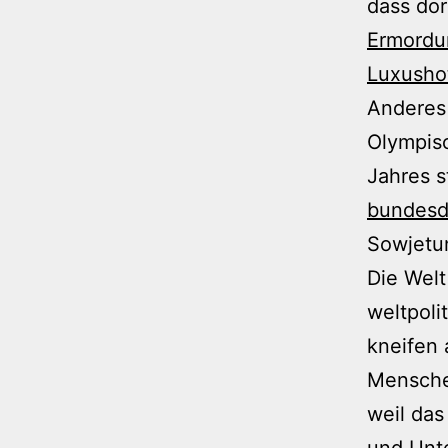
dass dor
Ermordu
Luxusho
Anderes
Olympis
Jahres s
bundesd
Sowjetun
Die Welt
weltpoli
kneifen 
Menschen
weil das
und Unte