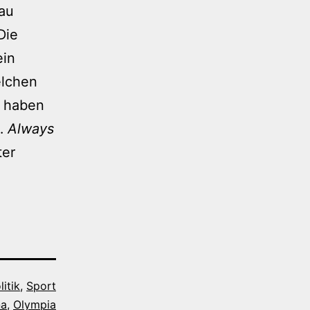
au
Die
ein
elchen
 haben
…
Always
ter
litik
,
Sport
na
,
Olympia