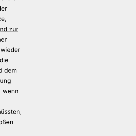
der
ze,
und zur
mer
 wieder
die
nd dem
kung
, wenn
üssten,
roßen