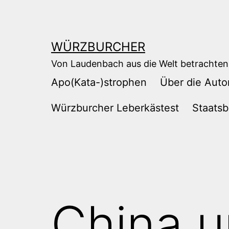
Zum
Inhalt
springen
WÜRZBURCHER
Von Laudenbach aus die Welt betrachten
Apo(Kata-)strophen
Über die Auto
Würzburcher Leberkästest
Staatsb
China u