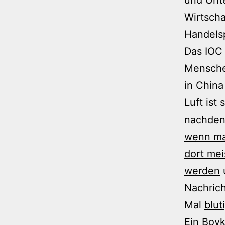
Wirtscha
Handelsp
Das IOC 
Mensche
in China
Luft ist
nachdenk
wenn man
dort mei
werden
Nachrich
Mal
blut
Ein Boyk