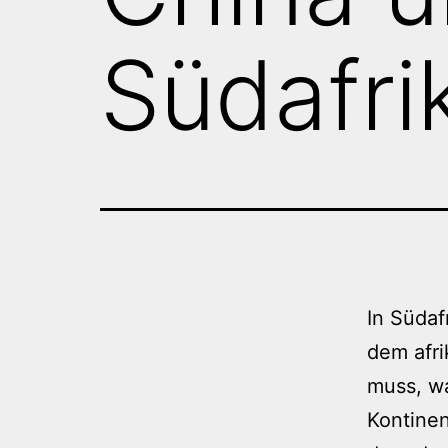
Südafri
In Südaf
dem afri
muss, wa
Kontinen