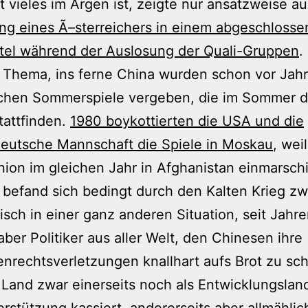
t vieles im Argen ist, zeigte nur ansatzweise a
ng eines Ã–sterreichers in einem abgeschloss
tel während der Auslosung der Quali-Gruppen
.
 Thema, ins ferne China wurden schon vor Jahr
chen Sommerspiele vergeben, die im Sommer d
tattfinden.
1980 boykottierten die USA und die
eutsche Mannschaft die Spiele in Moskau
, weil
ion im gleichen Jahr in Afghanistan einmarschi
 befand sich bedingt durch den Kalten Krieg zw
tisch in einer ganz anderen Situation, seit Jahr
aber Politiker aus aller Welt, den Chinesen ihre
rechtsverletzungen knallhart aufs Brot zu sc
 Land zwar einerseits noch als Entwicklungsland
rstützung kassiert, andererseits aber allmählic