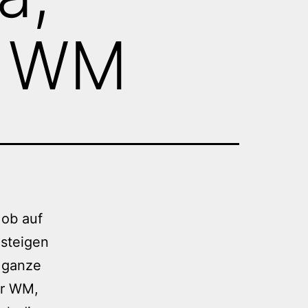
e WM
 ob auf
 steigen
r ganze
er WM,