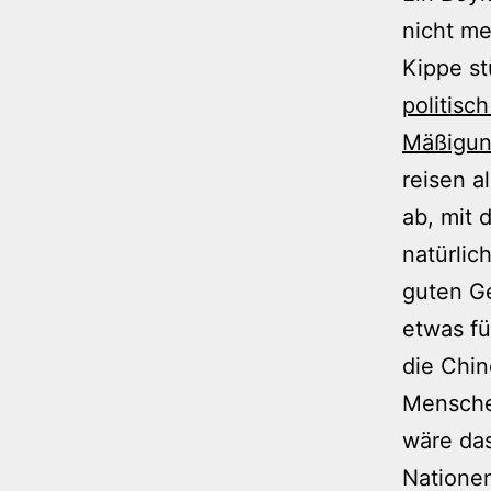
nicht me
Kippe st
politisc
Mäßigun
reisen a
ab, mit 
natürlic
guten G
etwas f
die Chin
Mensche
wäre das
Nationen