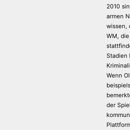
2010 sin
armen Ne
wissen, 
WM, die 
stattfin
Stadien
Kriminali
Wenn Oly
beispiel
bemerkte
der Spi
kommuni
Plattfor