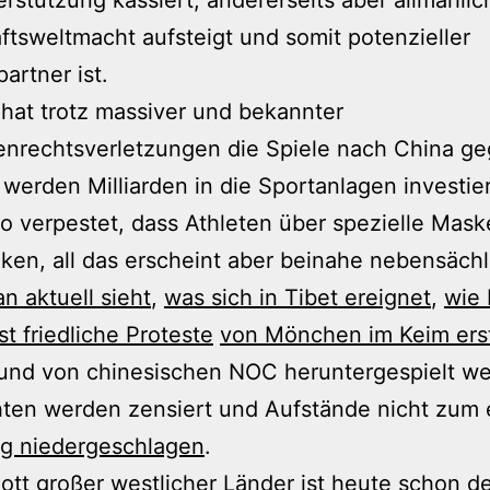
ftsweltmacht aufsteigt und somit potenzieller
artner ist.
hat trotz massiver und bekannter
nrechtsverletzungen die Spiele nach China g
 werden Milliarden in die Sportanlagen investier
 so verpestet, dass Athleten über spezielle Mas
en, all das erscheint aber beinahe nebensächl
 aktuell sieht
,
was sich in Tibet ereignet
,
wie 
st friedliche Proteste
von Mönchen im Keim erst
und von chinesischen NOC heruntergespielt we
ten werden zensiert und Aufstände nicht zum 
ig niedergeschlagen
.
ott großer westlicher Länder ist heute schon d