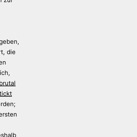
egeben,
t, die
ken
ich,
brutal
ickt
rden;
ersten
eshalb