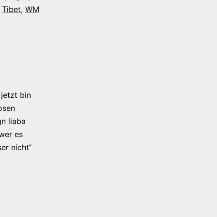
,
Tibet
,
WM
jetzt bin
osen
n liaba
 wer es
er nicht“