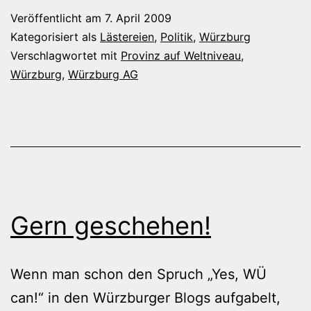
und
Veröffentlicht am
7. April 2009
es
Kategorisiert als
Lästereien
,
Politik
,
Würzburg
wird
Verschlagwortet mit
Provinz auf Weltniveau
,
Würzburg
,
Würzburg AG
nicht
schm
Gern geschehen!
Wenn man schon den Spruch „Yes, WÜ
can!“ in den Würzburger Blogs aufgabelt,