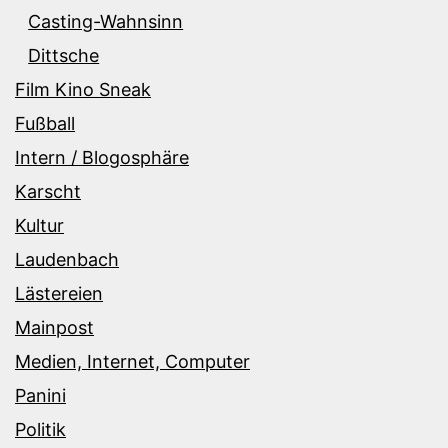
Casting-Wahnsinn
Dittsche
Film Kino Sneak
Fußball
Intern / Blogosphäre
Karscht
Kultur
Laudenbach
Lästereien
Mainpost
Medien, Internet, Computer
Panini
Politik