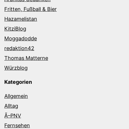
Fritten, Fußball & Bier
Hazamelistan
KitziBlog
Moggadodde
redaktion42
Thomas Matterne
Würzblog
Kategorien
Allgemein
Alltag
Ã–PNV
Fernsehen