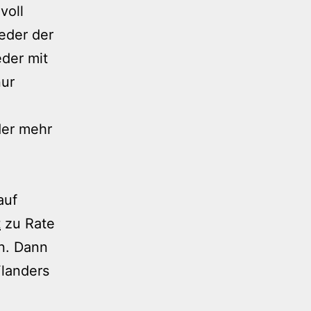
voll
ieder der
eder mit
nur
der mehr
auf
t
zu Rate
n. Dann
Flanders