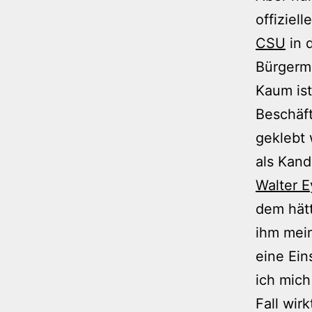
offiziell
CSU
in 
Bürgerm
Kaum ist
Beschäft
geklebt 
als Kand
Walter 
dem hät
ihm mei
eine Ein
ich mich
Fall wir