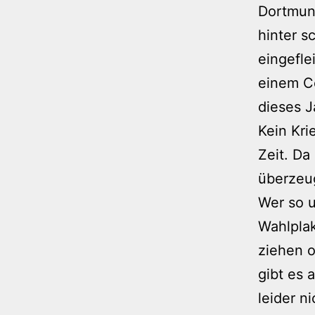
Dortmund
hinter s
eingefle
einem Co
dieses J
Kein Kri
Zeit. Da
überzeug
Wer so u
Wahlplak
ziehen 
gibt es 
leider n