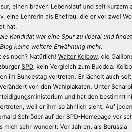
isur, einen braven Lebenslauf und seit kurzem 
v, eine Lehrerin als Ehefrau, die er vor zwei W
et hat.
rale Kandidat war eine Spur zu liberal und findet
Blog keine weitere Erwähnung mehr.
 es noch? Natürlich!
Walter Kolbow
, die Gallion
zburger
SPD
, kein Vergleich zum Buddda. Kolbo
ren im Bundestag vertreten. Er lächelt auch sei
verändert von den Wahlplakaten. Unter Scharp
rteidigungsministerium und hat den bestimmt h
ertreten, weil er ihm so ähnlich sieht. Auf jeden
erhard Schröder auf der SPD-Homepage vor sc
s mich sehr wundert: Vor Jahren, als Borussia