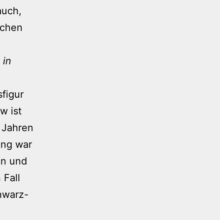
auch,
ochen
 in
sfigur
w ist
t Jahren
ing war
in und
 Fall
hwarz-