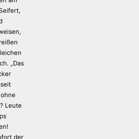
eifert,
d
weisen,
reißen
gleichen
ch. „Das
cker
seit
 ohne
n? Leute
eps
en!
fort der