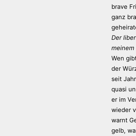
brave Fr
ganz bra
geheirat
Der libe
meinem 
Wen gibt
der Wür
seit Jah
quasi un
er im Ve
wieder v
warnt G
gelb, wa