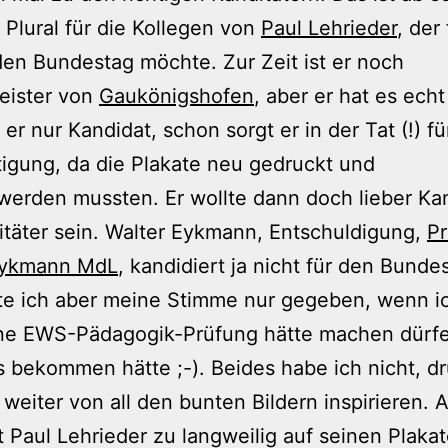
e Plural für die Kollegen von
Paul Lehrieder
, der 
den Bundestag möchte. Zur Zeit ist er noch
eister von
Gaukönigshofen
, aber er hat es echt
 er nur Kandidat, schon sorgt er in der Tat (!) f
igung, da die Plakate neu gedruckt und
werden mussten. Er wollte dann doch lieber Ka
itäter sein. Walter Eykmann, Entschuldigung,
Pr
Eykmann MdL
, kandidiert ja nicht für den Bunde
te ich aber meine Stimme nur gegeben, wenn ic
ne EWS-Pädagogik-Prüfung hätte machen dür
s bekommen hätte ;-). Beides habe ich nicht, d
 weiter von all den bunten Bildern inspirieren. 
kt Paul Lehrieder zu langweilig auf seinen Plaka