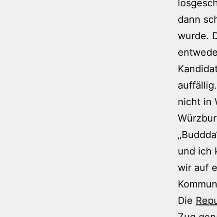
losgesch
dann sch
wurde. D
entwede
Kandidat
auffälli
nicht in
Würzburg
„Buddda“
und ich
wir auf 
Kommuna
Die
Repu
Zug gen