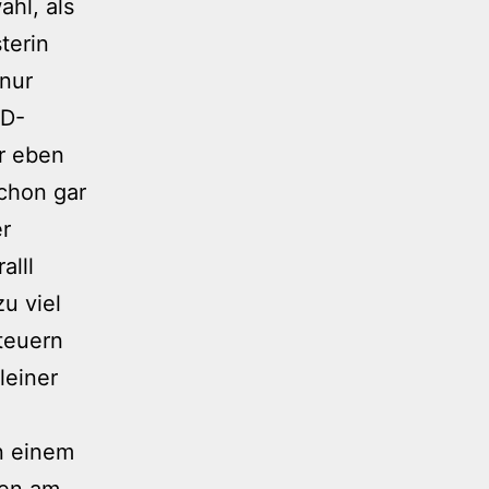
hl, als
terin
 nur
PD-
er eben
schon gar
er
alll
u viel
teuern
leiner
n einem
ben am