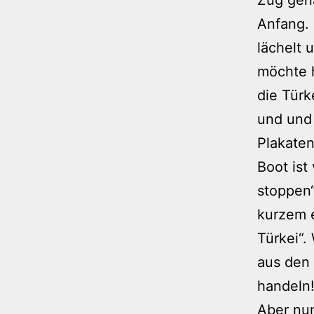
Anfang. 
lächelt 
möchte h
die Türk
und und 
Plakaten
Boot ist
stoppen“
kurzem 
Türkei“.
aus den 
handeln!
Aber nun