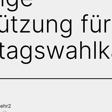
ützung fü
tagswahl