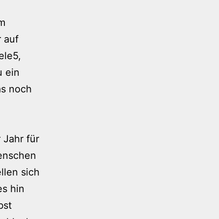
um
 auf
ele5,
u ein
das noch
 Jahr für
Menschen
llen sich
es hin
bst