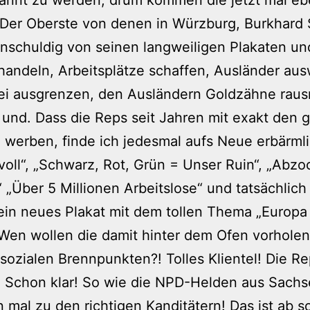
Der Oberste von denen in Würzburg, Burkhard S
unschuldig von seinen langweiligen Plakaten un
andeln, Arbeitsplätze schaffen, Ausländer aus
ei ausgrenzen, den Ausländern Goldzähne raus
und. Dass die Reps seit Jahren mit exakt den 
 werben, finde ich jedesmal aufs Neue erbärmli
 voll“, „Schwarz, Rot, Grün = Unser Ruin“, „Abzo
 „Über 5 Millionen Arbeitslose“ und tatsächlich 
ein neues Plakat mit dem tollen Thema „Europa
 Wen wollen die damit hinter dem Ofen vorhole
sozialen Brennpunkten?! Tolles Klientel! Die R
 Schon klar! So wie die NPD-Helden aus Sachs
 mal zu den richtigen Kanditätern! Das ist ab so