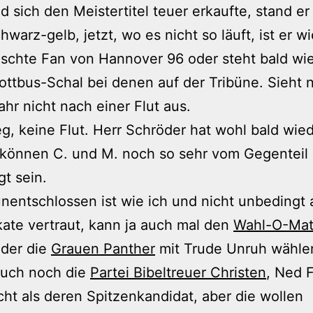
 sich den Meistertitel teuer erkaufte, stand er 
chwarz-gelb, jetzt, wo es nicht so läuft, ist er w
ischte Fan von Hannover 96 oder steht bald wi
ttbus-Schal bei denen auf der Tribüne. Sieht 
ahr nicht nach einer Flut aus.
eg, keine Flut. Herr Schröder hat wohl bald wie
 können C. und M. noch so sehr vom Gegenteil
t sein.
nentschlossen ist wie ich und nicht unbedingt 
ate vertraut, kann ja auch mal den
Wahl-O-Ma
oder die
Grauen Panther
mit Trude Unruh wähle
auch noch die
Partei Bibeltreuer Christen
, Ned 
icht als deren Spitzenkandidat, aber die wollen