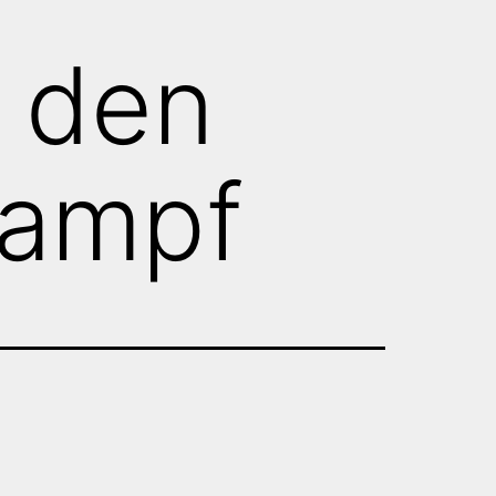
r den
kampf