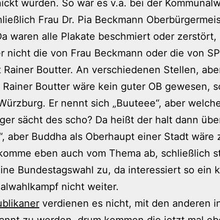
ickt würden. So war es v.a. bei der Kommunalwa
ließlich Frau Dr. Pia Beckmann Oberbürgermeis
a waren alle Plakate beschmiert oder zerstört,
r nicht die von Frau Beckmann oder die von S
 Rainer Boutter. An verschiedenen Stellen, ab
g. Rainer Boutter wäre kein guter OB gewesen, 
 Würzburg. Er nennt sich „Buuteee“, aber welch
er sächt des scho? Da heißt der halt dann über
, aber Buddha als Oberhaupt einer Stadt wäre z
 komme eben auch vom Thema ab, schließlich s
eine Bundestagswahl zu, da interessiert so ein k
lwahlkampf nicht weiter.
blikaner
verdienen es nicht, mit den anderen i
annt zu werden, drum kommen die jetzt mal e