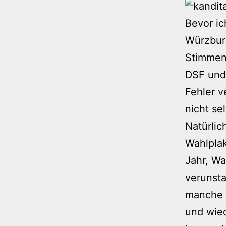
Bevor i
Würzbur
Stimmenf
DSF und 
Fehler v
nicht sel
Natürlic
Wahlplak
Jahr, Wa
verunsta
manche d
und wied