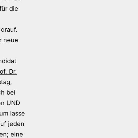
für die
 drauf.
ür neue
ndidat
of. Dr.
stag,
h bei
fen UND
rum lasse
Auf jeden
ten; eine