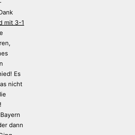
-
 Dank
d mit 3-1
ie
ren,
nes
en
ied! Es
as nicht
die
!
 Bayern
 der dann