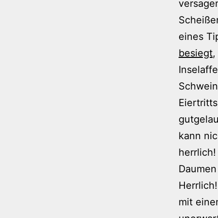
versagen
Scheißen
eines T
besiegt
,
Inselaff
Schwein
Eiertrit
gutgela
kann nic
herrlich
Daumen d
Herrlich
mit eine