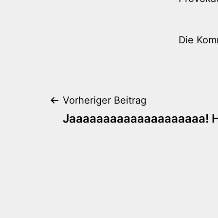
Die Kom
Beitragsnaviga
Vorheriger Beitrag
Jaaaaaaaaaaaaaaaaaaaa! Hal