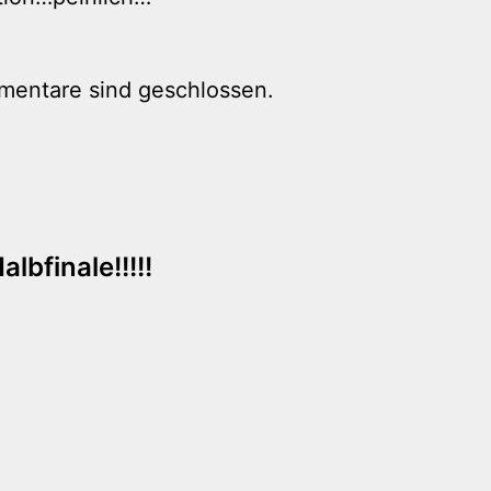
mentare sind geschlossen.
tion
bfinale!!!!!