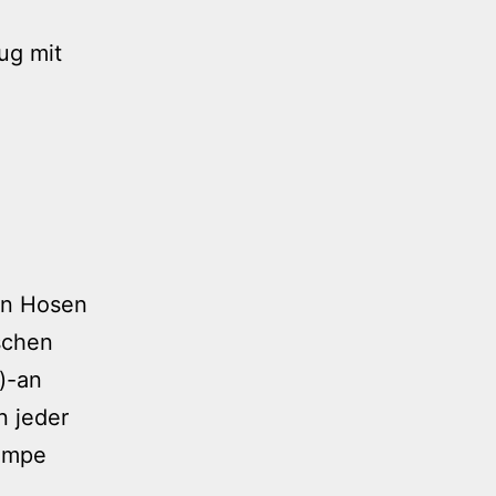
ug mit
en Hosen
schen
)-an
n jeder
lumpe