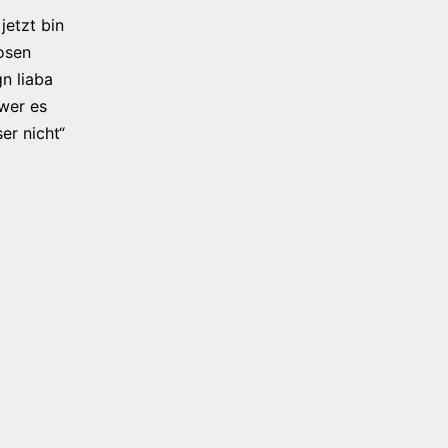
jetzt bin
osen
n liaba
 wer es
er nicht“