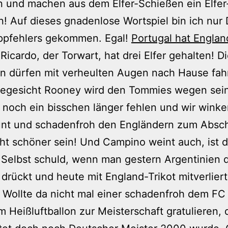
 und machen aus dem Elfer-Schießen ein Elfer
! Auf dieses gnadenlose Wortspiel bin ich nur
ippfehlers gekommen. Egal!
Portugal hat Englan
 Ricardo, der Torwart, hat drei Elfer gehalten! D
en dürfen mit verheulten Augen nach Hause fah
egesicht Rooney wird den Tommies wegen sei
ts noch ein bisschen länger fehlen und wir wink
unt und schadenfroh den Engländern zum Absch
ht schöner sein! Und Campino weint auch, ist d
! Selbst schuld, wenn man gestern Argentinien 
rückt und heute mit England-Trikot mitverliert
! Wollte da nicht mal einer schadenfroh dem FC
m Heißluftballon zur Meisterschaft gratulieren,