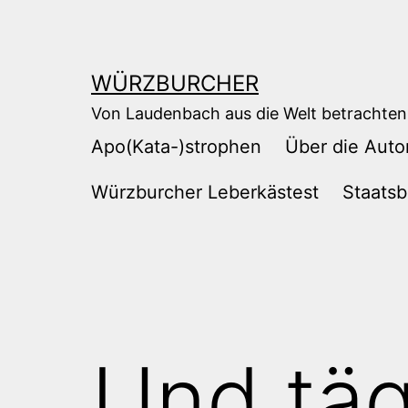
Zum
Inhalt
springen
WÜRZBURCHER
Von Laudenbach aus die Welt betrachten
Apo(Kata-)strophen
Über die Auto
Würzburcher Leberkästest
Staatsb
Und täg