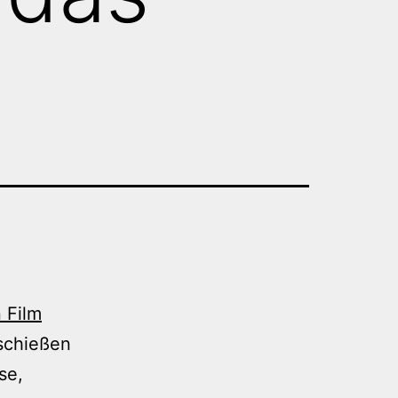
 Film
rschießen
se,