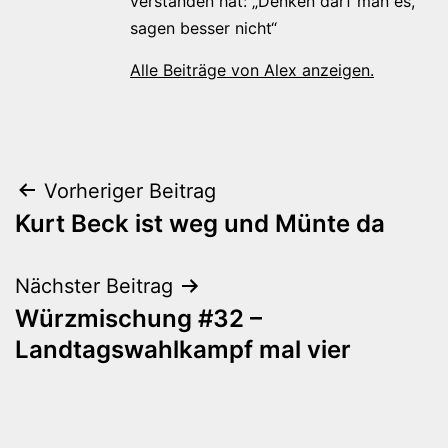
verstanden hat: „Denken darf man es,
sagen besser nicht“
Alle Beiträge von Alex anzeigen.
Beitragsnavigation
Vorheriger Beitrag
Kurt Beck ist weg und Münte da
Nächster Beitrag
Würzmischung #32 –
Landtagswahlkampf mal vier