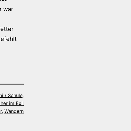
n war
etter
efehlt
ni / Schule
,
her im Exil
r
,
Wandern