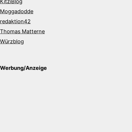
KitziBlog
Moggadodde
redaktion42
Thomas Matterne
Würzblog
Werbung/Anzeige