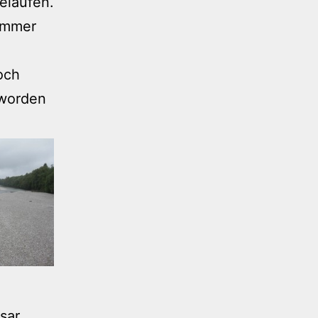
gelaufen.
ammer
och
 worden
sar