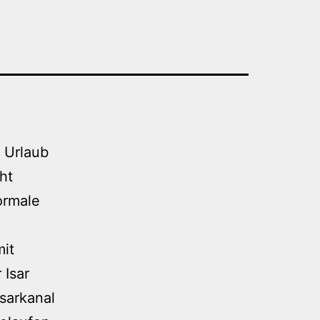
f Urlaub
ht
ormale
mit
 Isar
Isarkanal