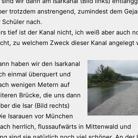
, sind wir dann am Isarkanal (Bild links) entlang
aber trotzdem anstrengend, zumindest dem Gej
 Schüler nach.
s tief ist der Kanal nicht, ich weiß aber auch n
icht, zu welchem Zweck dieser Kanal angelegt
nn haben wir den Isarkanal
ch einmal überquert und
ach wenigen Metern auf
iteren Brücke, die uns dann
ber die Isar (Bild rechts)
Die Isarauen vor München
fach herrlich, flussaufwärts in Mittenwald und
 sind sie natürlich noch viel schöner. An der I