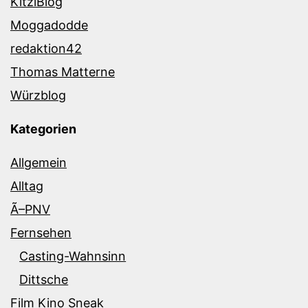
KitziBlog
Moggadodde
redaktion42
Thomas Matterne
Würzblog
Kategorien
Allgemein
Alltag
Ã–PNV
Fernsehen
Casting-Wahnsinn
Dittsche
Film Kino Sneak