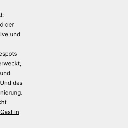
d:
nd der
live und
espots
erweckt,
 und
 Und das
enierung.
cht
Gast in