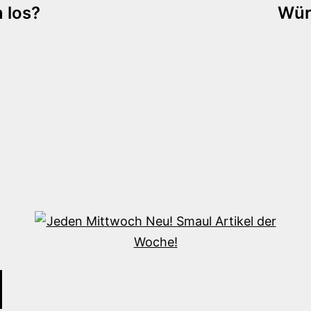
 los?
Wür