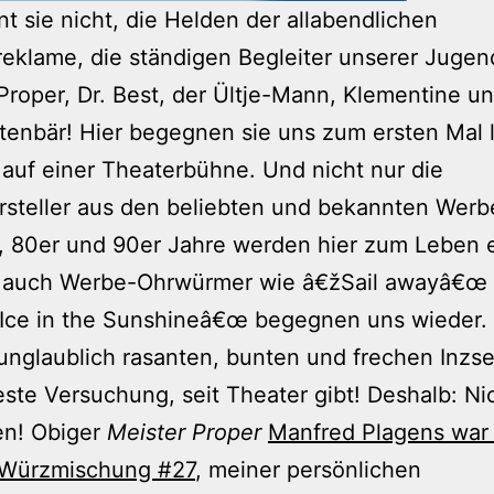
t sie nicht, die Helden der allabendlichen
eklame, die ständigen Begleiter unserer Jugen
Proper, Dr. Best, der Ültje-Mann, Klementine u
tenbär! Hier begegnen sie uns zum ersten Mal 
 auf einer Theaterbühne. Und nicht nur die
rsteller aus den beliebten und bekannten Werb
, 80er und 90er Jahre werden hier zum Leben 
 auch Werbe-Ohrwürmer wie â€žSail awayâ€œ
 Ice in the Sunshineâ€œ begegnen uns wieder.
 unglaublich rasanten, bunten und frechen Inzs
este Versuchung, seit Theater gibt! Deshalb: Ni
n! Obiger
Meister Proper
Manfred Plagens war 
 Würzmischung #27
, meiner persönlichen