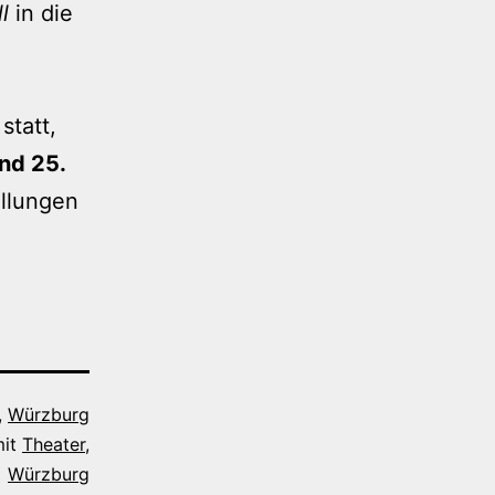
l
in die
statt,
 und 25.
ellungen
,
Würzburg
mit
Theater
,
Würzburg