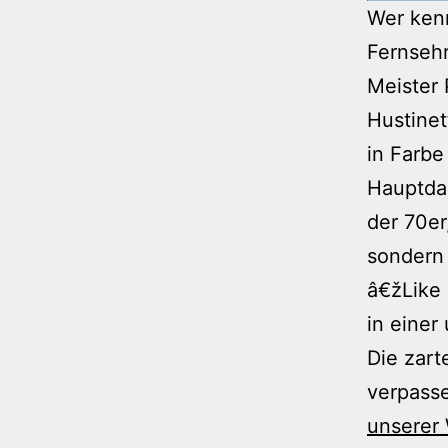
Wer kenn
Fernsehr
Meister 
Hustinet
in Farbe
Hauptda
der 70er
sondern
â€žLike
in einer
Die zart
verpasse
unserer