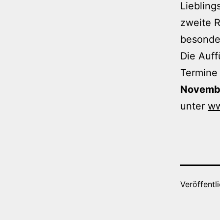
Liebling
zweite R
besonder
Die Auff
Termine
Novemb
unter
ww
Veröffentl