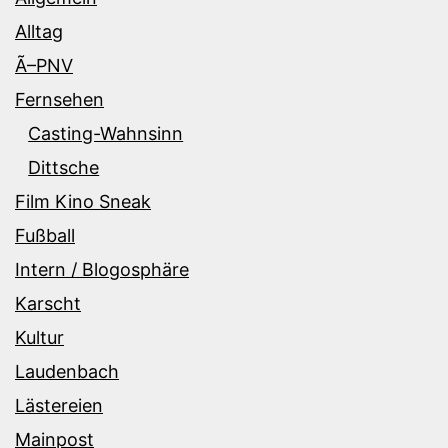
Alltag
Ã–PNV
Fernsehen
Casting-Wahnsinn
Dittsche
Film Kino Sneak
Fußball
Intern / Blogosphäre
Karscht
Kultur
Laudenbach
Lästereien
Mainpost