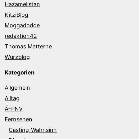
Hazamelistan
KitziBlog
Moggadodde
redaktion42
Thomas Matterne
Würzblog
Kategorien
Allgemein
Alltag
Ã–PNV
Fernsehen
Casting-Wahnsinn