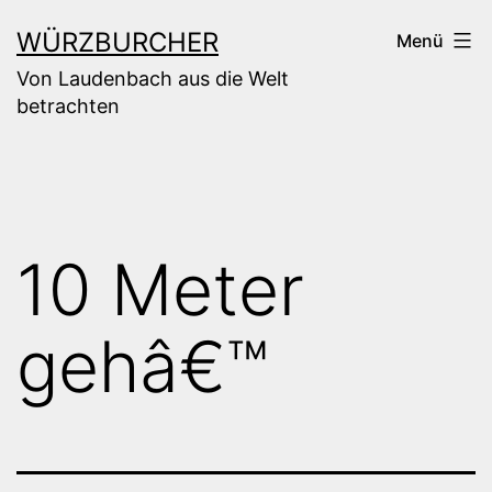
Zum
WÜRZBURCHER
Menü
Inhalt
Von Laudenbach aus die Welt
springen
betrachten
10 Meter
gehâ€™