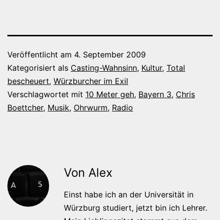
Veröffentlicht am
4. September 2009
Kategorisiert als
Casting-Wahnsinn
,
Kultur
,
Total
bescheuert
,
Würzburcher im Exil
Verschlagwortet mit
10 Meter geh
,
Bayern 3
,
Chris
Boettcher
,
Musik
,
Ohrwurm
,
Radio
Von Alex
Einst habe ich an der Universität in
Würzburg studiert, jetzt bin ich Lehrer.