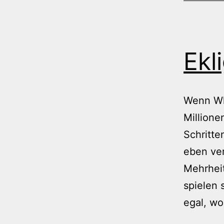
Ekl
Wenn Wh
Millione
Schritte
eben ver
Mehrheit
spielen 
egal, w