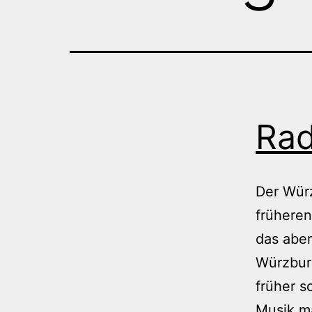
Rad
Der Würz
früheren
das aber
Würzburg
früher s
Musik m