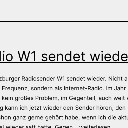
io W1 sendet wiede
burger Radiosender W1 sendet wieder. Nicht a
 Frequenz, sondern als Internet-Radio. Im Jahr 
 kein großes Problem, im Gegenteil, auch weit
 kann ich jetzt wieder den Sender hören, den 
chon ganz gerne gehört habe, wenn ich die akt
Radio
al wieder satt hatte. Gegen…
weiterlesen