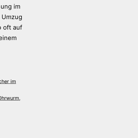
nung im
em Umzug
 oft auf
meinem
cher im
Ohrwurm
,