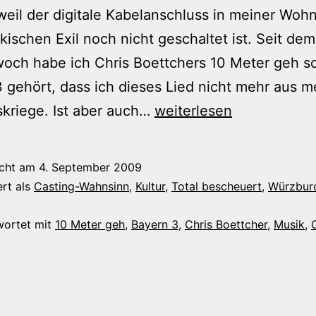
weil der digitale Kabelanschluss in meiner Woh
kischen Exil noch nicht geschaltet ist. Seit d
och habe ich Chris Boettchers 10 Meter geh so
 gehört, dass ich dieses Lied nicht mehr aus 
10
skriege. Ist aber auch…
weiterlesen
Meter
gehâ€™
icht am
4. September 2009
ert als
Casting-Wahnsinn
,
Kultur
,
Total bescheuert
,
Würzbur
wortet mit
10 Meter geh
,
Bayern 3
,
Chris Boettcher
,
Musik
,