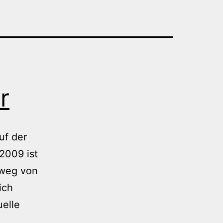
r
uf der
2009 ist
 weg von
ich
uelle