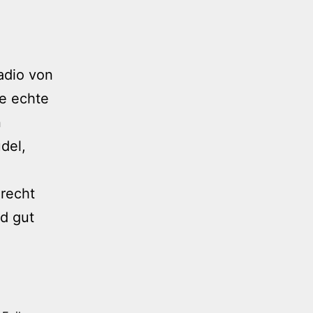
adio von
ne echte
n
del,
recht
d gut