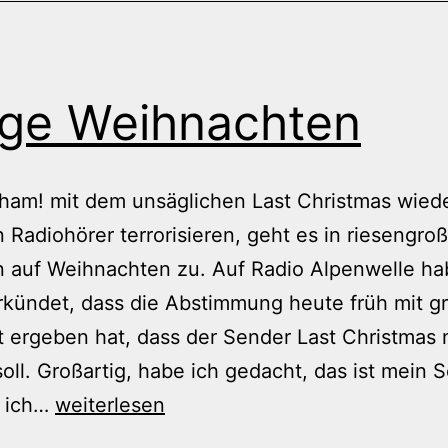
ige Weihnachten
am! mit dem unsäglichen Last Christmas wied
n Radiohörer terrorisieren, geht es in riesengro
n auf Weihnachten zu. Auf Radio Alpenwelle ha
kündet, dass die Abstimmung heute früh mit g
 ergeben hat, dass der Sender Last Christmas 
soll. Großartig, habe ich gedacht, das ist mein 
Eklige
o ich…
weiterlesen
Weihnachten