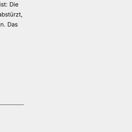
st: Die
abstürzt,
en. Das