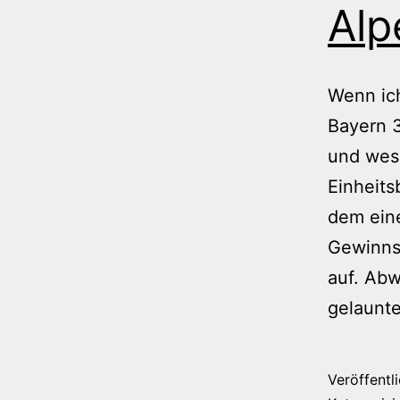
Alp
Wenn ich
Bayern 3
und wese
Einheits
dem eine
Gewinns
auf. Ab
gelaunt
Veröffentl