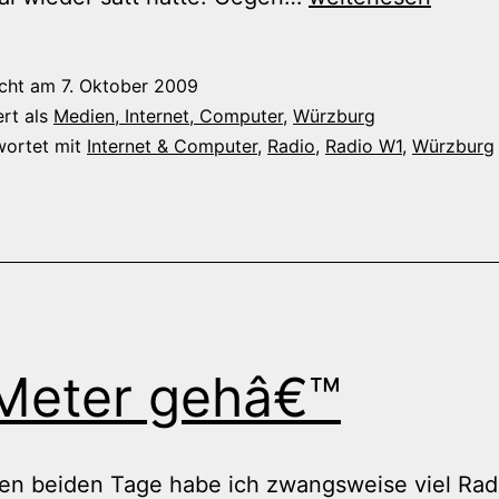
W1
sendet
icht am
7. Oktober 2009
wieder
ert als
Medien, Internet, Computer
,
Würzburg
wortet mit
Internet & Computer
,
Radio
,
Radio W1
,
Würzburg
Meter gehâ€™
ten beiden Tage habe ich zwangsweise viel Rad