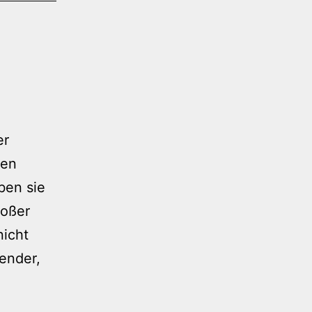
er
ßen
ben sie
roßer
nicht
Sender,