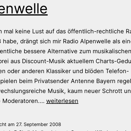
enwelle
 mal keine Lust auf das öffentlich-rechtliche R
 habe, drängt sich mir Radio Alpenwelle als ei
ntliche bessere Alternative zum musikalische
brei aus Discount-Musik aktuellem Charts-Gedu
n oder anderen Klassiker und blöden Telefon-
pielen beim Privatsender Antenne Bayern regel
wechslungsreiche Musik, kaum neuer Schrott un
Alpenwelle
e Moderatoren.…
weiterlesen
icht am
27. September 2008