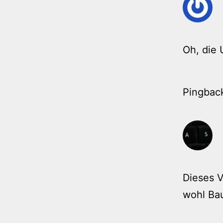
Oh, die 
Pingbac
Dieses V
wohl Ba