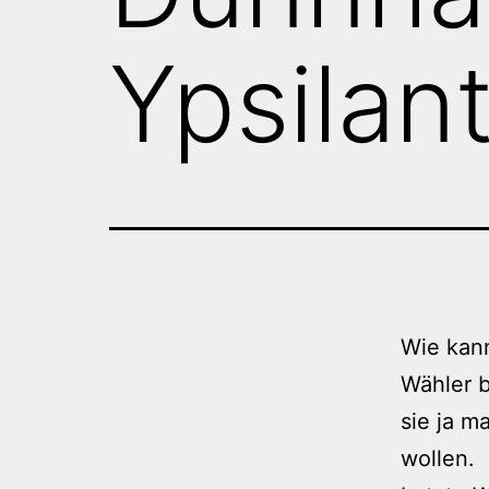
Ypsilant
Wie kann
Wähler br
sie ja m
wollen.