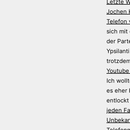
Letzte W
Jochen K
Telefon 
sich mit
der Part
Ypsilant
trotzdem
Youtube
Ich woll
es eher 
entlockt
jeden Fa
Unbekann
Telefonm