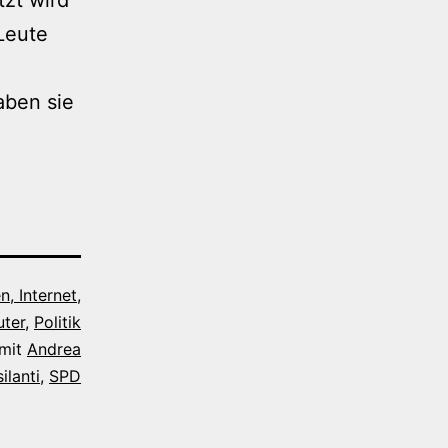
Leute
aben sie
, Internet,
ter
,
Politik
 mit
Andrea
ilanti
,
SPD