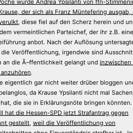
oche wurde Andrea Ypsilanti von ffn-Stimmeni
rause, der sich als Franz Müntefering ausgab,
verulkt
, diese fiel auf den Scherz herein und un
 dem vermeintlichen Parteichef, der ihr z.B. ein
eiführung anbot. Nach der Auflösung untersagt
i die Veröffentlichung, irgendwie sind Ausschnit
 an die Ã–ffentlichkeit gelangt und
inzwischen 
 anzuhören
.
te eigentlich gar nicht weiter drüber bloggen un
belanglos, da Krause Ypsilanti nicht mal Sachen
 hat, die sie in Erklärungsnöte bringen könnten
ll hat die Hessen-SPD jetzt Strafantrag gegen
t gestellt
,
weil die Veröffentlichung von
itschnitten ohne Einverständnis strafbar ist
. Je