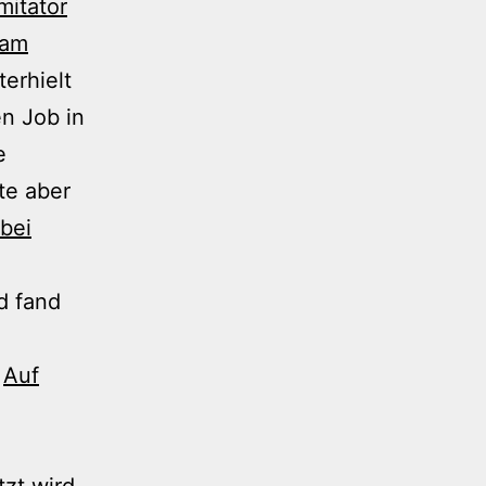
mitator
 am
terhielt
en Job in
e
te aber
bei
d fand
.
Auf
tzt wird