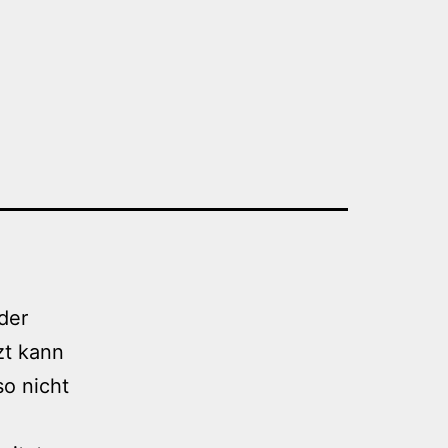
der
tzt kann
so nicht