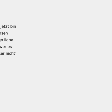
jetzt bin
osen
n liaba
 wer es
er nicht“