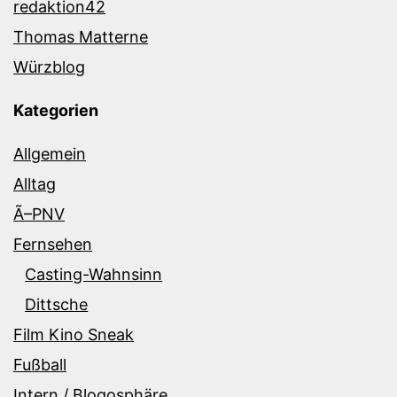
redaktion42
Thomas Matterne
Würzblog
Kategorien
Allgemein
Alltag
Ã–PNV
Fernsehen
Casting-Wahnsinn
Dittsche
Film Kino Sneak
Fußball
Intern / Blogosphäre