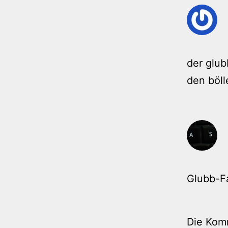
der glub
den böll
Glubb-Fa
Die Kom