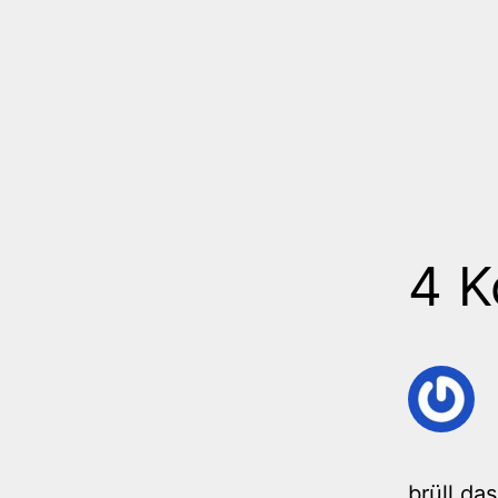
4 
brüll da