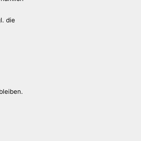
l. die
bleiben.