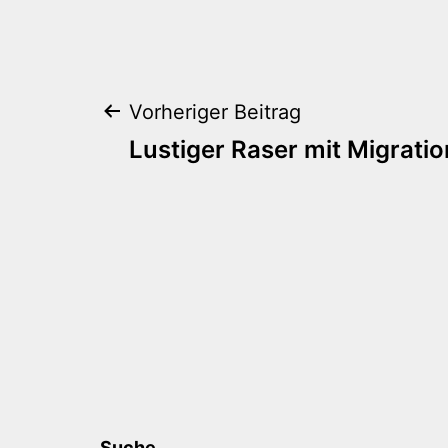
Beitragsnaviga
Vorheriger Beitrag
Lustiger Raser mit Migrati
Suche