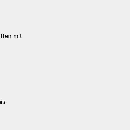
affen mit
is.