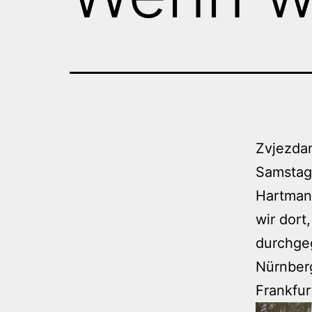
Zvjezda
Samstag,
Hartmann
wir dort
durchge
Nürnberg
Frankfur