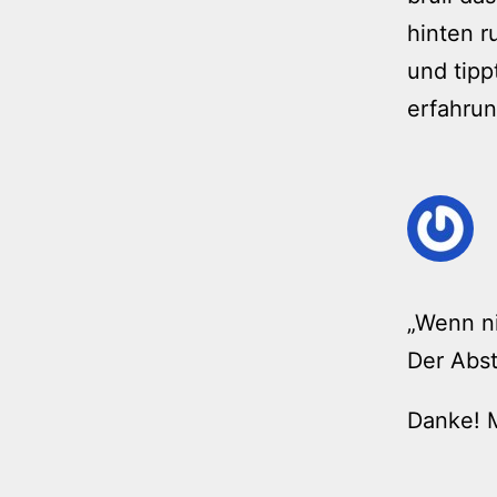
hinten r
und tipp
erfahrun
„Wenn ni
Der Abst
Danke! 