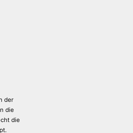
h der
n die
cht die
pt.