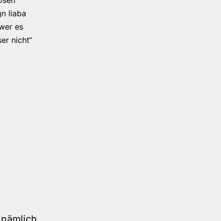
n liaba
 wer es
er nicht“
s nämlich