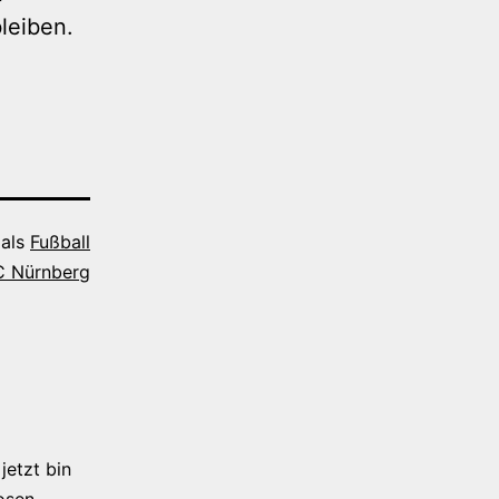
leiben.
 als
Fußball
C Nürnberg
jetzt bin
osen