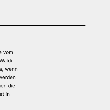
ze vom
Waldi
da, wenn
 werden
men die
et in