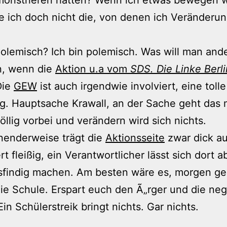
e ich doch nicht die, von denen ich Veränderu
polemisch? Ich bin polemisch. Was will man and
n, wenn die
Aktion u.a vom
SDS. Die Linke Berli
Die
GEW
ist auch irgendwie involviert, eine tolle
. Hauptsache Krawall, an der Sache geht das 
öllig vorbei und verändern wird sich nichts.
nenderweise trägt die
Aktionsseite
zwar dick au
ert fleißig, ein Verantwortlicher lässt sich dort 
sfindig machen. Am besten wäre es, morgen ge
die Schule. Erspart euch den Ã„rger und die ne
Ein Schülerstreik bringt nichts. Gar nichts.