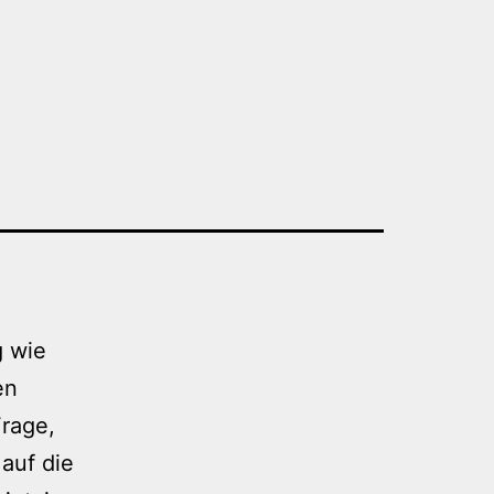
g wie
en
Frage,
auf die