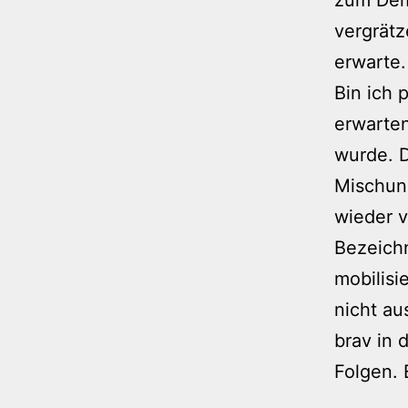
vergrätz
erwarte.
Bin ich 
erwarte
wurde. 
Mischung
wieder v
Bezeich
mobilisi
nicht au
brav in 
Folgen. 