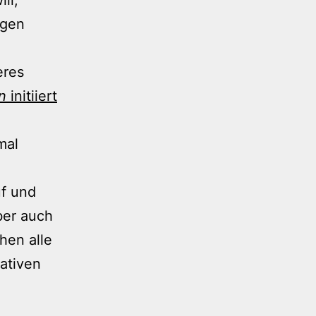
ngen
eres
n
initiiert
mal
f und
aber auch
hen alle
gativen