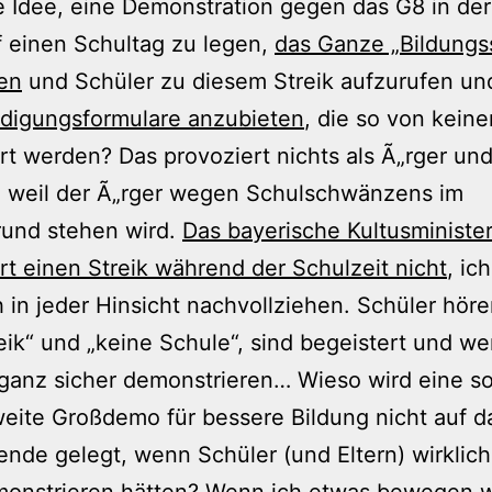
 Idee, eine Demonstration gegen das G8 in der
 einen Schultag zu legen,
das Ganze „Bildungss
en
und Schüler zu diesem Streik aufzurufen un
ldigungsformulare anzubieten
, die so von keine
rt werden? Das provoziert nichts als Ã„rger un
 weil der Ã„rger wegen Schulschwänzens im
rund stehen wird.
Das bayerische Kultusministe
rt einen Streik während der Schulzeit nicht
, ic
 in jeder Hinsicht nachvollziehen. Schüler hör
eik“ und „keine Schule“, sind begeistert und w
ganz sicher demonstrieren… Wieso wird eine s
ite Großdemo für bessere Bildung nicht auf d
de gelegt, wenn Schüler (und Eltern) wirklich 
onstrieren hätten? Wenn ich etwas bewegen wi