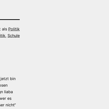
t als
Politik
itik
,
Schule
jetzt bin
osen
n liaba
 wer es
er nicht“