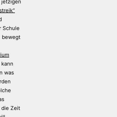
 jetzigen
treik“
d
r Schule
d bewegt
rium
h kann
en was
erden
olche
as
die Zeit
ll,