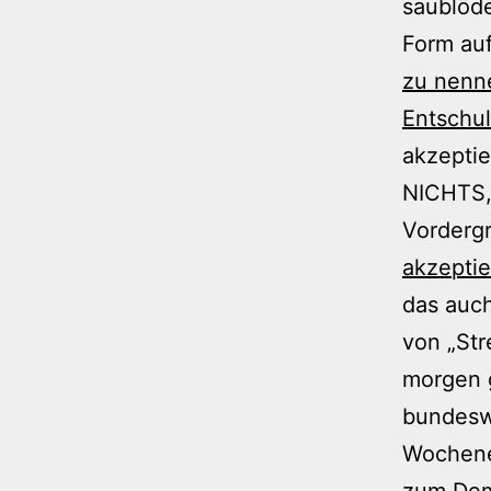
saublöde
Form auf
zu nenn
Entschu
akzeptie
NICHTS,
Vorderg
akzeptie
das auch
von „Str
morgen 
bundeswe
Wochenen
zum Dem