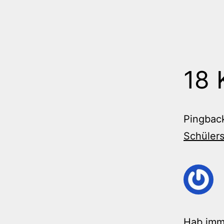
18
Pingbac
Schülers
Hab imm