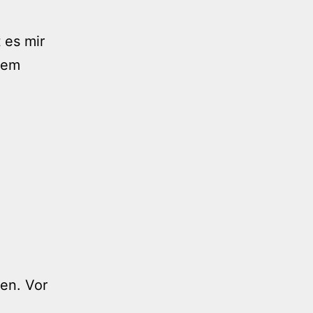
 es mir
nem
h
en. Vor