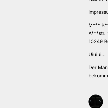
Impress
M*** K*
A***str. 
10249 Be
Uiuiui…
Der Mann
bekomme