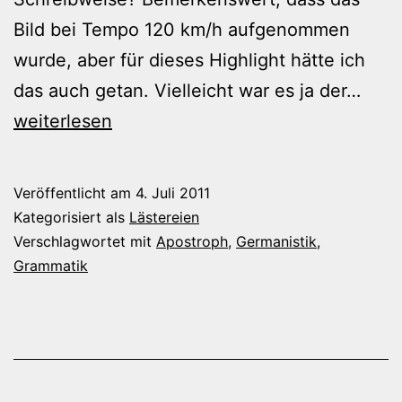
Bild bei Tempo 120 km/h aufgenommen
wurde, aber für dieses Highlight hätte ich
Welc
das auch getan. Vielleicht war es ja der…
„Och
weiterlesen
kom
auf
Veröffentlicht am
4. Juli 2011
„Wel
Kategorisiert als
Lästereien
Verschlagwortet mit
Apostroph
,
Germanistik
,
Grammatik