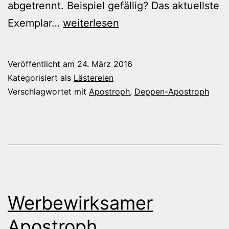
abgetrennt. Beispiel gefällig? Das aktuellste
Infoâ€™s
Exemplar…
weiterlesen
für
Grammatikverweigererâ€™s
Veröffentlicht am
24. März 2016
Kategorisiert als
Lästereien
Verschlagwortet mit
Apostroph
,
Deppen-Apostroph
Werbewirksamer
Apostroph