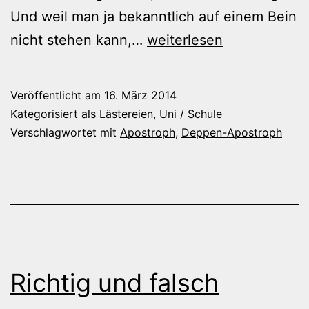
Und weil man ja bekanntlich auf einem Bein
Neue
nicht stehen kann,…
weiterlesen
Deppen-
Apostrophe
Veröffentlicht am
16. März 2014
Kategorisiert als
Lästereien
,
Uni / Schule
Verschlagwortet mit
Apostroph
,
Deppen-Apostroph
Richtig und falsch