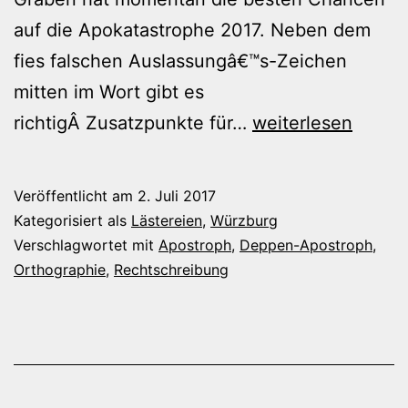
auf die Apokatastrophe 2017. Neben dem
fies falschen Auslassungâ€™s-Zeichen
mitten im Wort gibt es
„Eklatanteâ€™r
richtigÂ Zusatzpunkte für…
weiterlesen
Nachhol-
Bedarf“!
Veröffentlicht am
2. Juli 2017
Kategorisiert als
Lästereien
,
Würzburg
Verschlagwortet mit
Apostroph
,
Deppen-Apostroph
,
Orthographie
,
Rechtschreibung