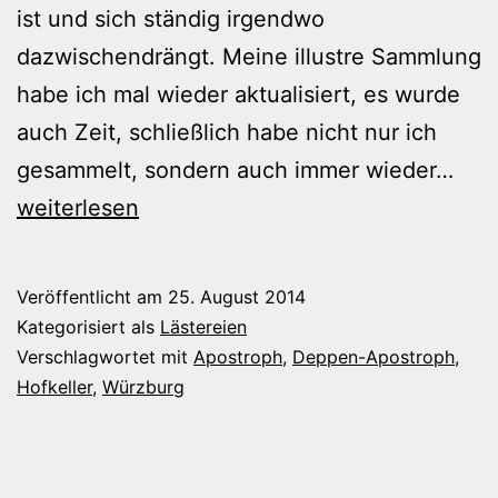
ist und sich ständig irgendwo
dazwischendrängt. Meine illustre Sammlung
habe ich mal wieder aktualisiert, es wurde
auch Zeit, schließlich habe nicht nur ich
Der
gesammelt, sondern auch immer wieder…
imm
weiterlesen
wie
fals
Veröffentlicht am
25. August 2014
Geb
Kategorisiert als
Lästereien
des
Verschlagwortet mit
Apostroph
,
Deppen-Apostroph
,
Hofkeller
,
Würzburg
Apo