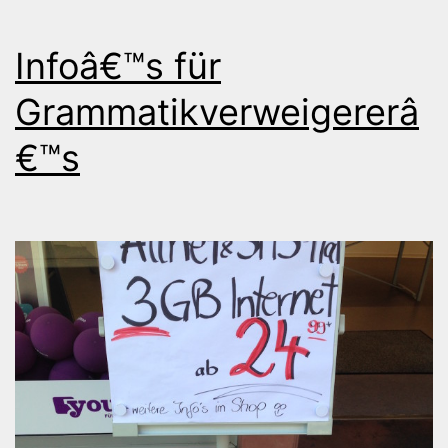
Infoâ€™s für
Grammatikverweigererâ
€™s