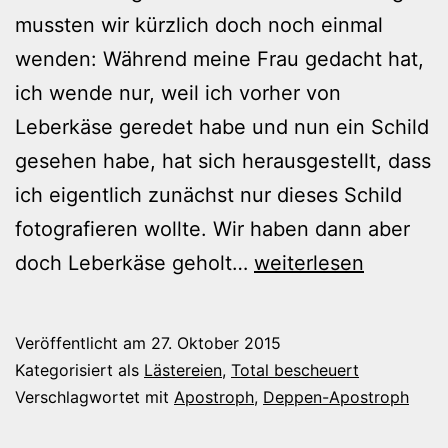
mussten wir kürzlich doch noch einmal
wenden: Während meine Frau gedacht hat,
ich wende nur, weil ich vorher von
Leberkäse geredet habe und nun ein Schild
gesehen habe, hat sich herausgestellt, dass
ich eigentlich zunächst nur dieses Schild
fotografieren wollte. Wir haben dann aber
Werbewirksamer
doch Leberkäse geholt…
weiterlesen
Apostroph
Veröffentlicht am
27. Oktober 2015
Kategorisiert als
Lästereien
,
Total bescheuert
Verschlagwortet mit
Apostroph
,
Deppen-Apostroph