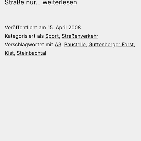
Mit
Straße nur…
weiterlesen
dem
MTB
Veröffentlicht am
15. April 2008
zur
Kategorisiert als
Sport
,
Straßenverkehr
A3-
Verschlagwortet mit
A3
,
Baustelle
,
Guttenberger Forst
,
Kist
,
Steinbachtal
Großbaustelle