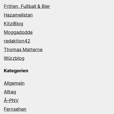
Fritten, Fußball & Bier
Hazamelistan
KitziBlog
Moggadodde
redaktion42
Thomas Matterne
Würzblog
Kategorien
Allgemein
Alltag
Ã–PNV
Fernsehen