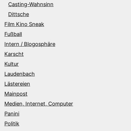
Casting-Wahnsinn
Dittsche
Film Kino Sneak
Fußball
Intern / Blogosphäre
Karscht
Kultur
Laudenbach
Lästereien
Mainpost
Medien, Internet, Computer
Panini
Politik