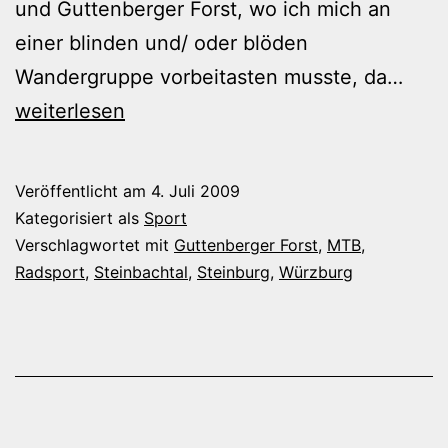
und Guttenberger Forst, wo ich mich an
einer blinden und/ oder blöden
Einm
Wandergruppe vorbeitasten musste, da…
um
weiterlesen
Würz
her
Veröffentlicht am
4. Juli 2009
Kategorisiert als
Sport
Verschlagwortet mit
Guttenberger Forst
,
MTB
,
Radsport
,
Steinbachtal
,
Steinburg
,
Würzburg