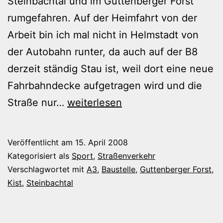
Steinbachtal und im Guttenberger Forst
rumgefahren. Auf der Heimfahrt von der
Arbeit bin ich mal nicht in Helmstadt von
der Autobahn runter, da auch auf der B8
derzeit ständig Stau ist, weil dort eine neue
Fahrbahndecke aufgetragen wird und die
Mit
Straße nur…
weiterlesen
dem
MTB
Veröffentlicht am
15. April 2008
zur
Kategorisiert als
Sport
,
Straßenverkehr
A3-
Verschlagwortet mit
A3
,
Baustelle
,
Guttenberger Forst
,
Kist
,
Steinbachtal
Großbaustelle