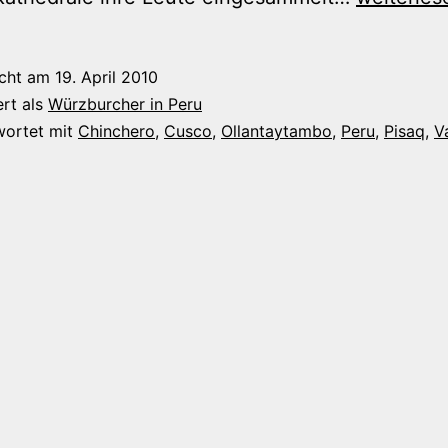
Sagrado-
Tour
icht am
19. April 2010
ert als
Würzburcher in Peru
wortet mit
Chinchero
,
Cusco
,
Ollantaytambo
,
Peru
,
Pisaq
,
V