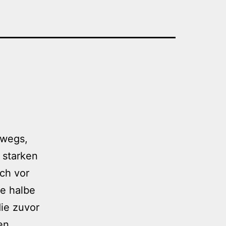
rwegs,
 starken
ich vor
e halbe
die zuvor
en