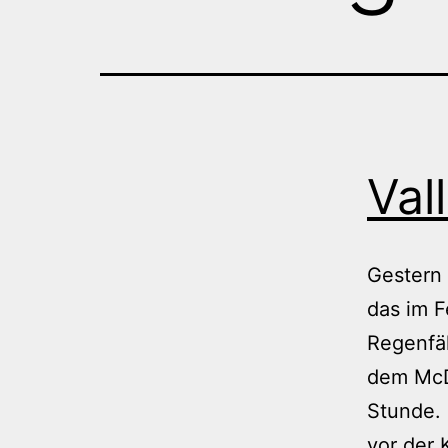
Val
Gestern 
das im 
Regenfäl
dem McD
Stunde. 
vor der