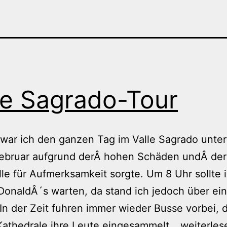
le Sagrado-Tour
war ich den ganzen Tag im Valle Sagrado unte
Februar aufgrund derÂ hohen Schäden undÂ der
le für Aufmerksamkeit sorgte. Um 8 Uhr sollte 
onaldÂ´s warten, da stand ich jedoch über ein
In der Zeit fuhren immer wieder Busse vorbei, 
Valle
 Kathedrale ihre Leute eingesammelt…
weiterles