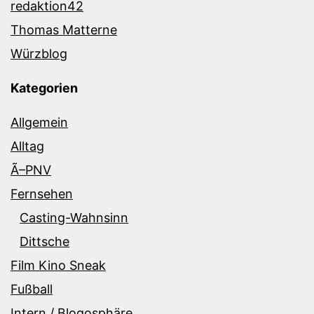
redaktion42
Thomas Matterne
Würzblog
Kategorien
Allgemein
Alltag
Ã–PNV
Fernsehen
Casting-Wahnsinn
Dittsche
Film Kino Sneak
Fußball
Intern / Blogosphäre