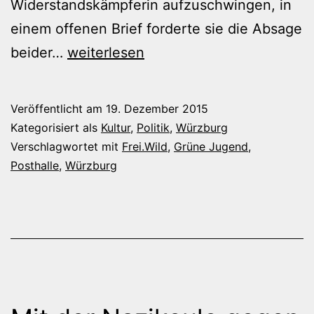
Widerstandskämpferin aufzuschwingen, in
einem offenen Brief forderte sie die Absage
Widerstand
beider…
weiterlesen
in
der
Veröffentlicht am
19. Dezember 2015
Komfortzone
Kategorisiert als
Kultur
,
Politik
,
Würzburg
Verschlagwortet mit
Frei.Wild
,
Grüne Jugend
,
Posthalle
,
Würzburg