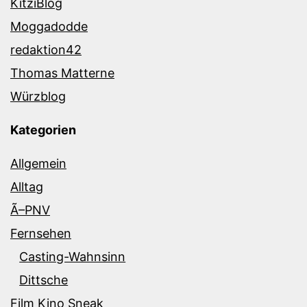
KitziBlog
Moggadodde
redaktion42
Thomas Matterne
Würzblog
Kategorien
Allgemein
Alltag
Ã–PNV
Fernsehen
Casting-Wahnsinn
Dittsche
Film Kino Sneak