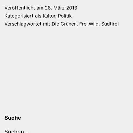
Nazikeule
Veröffentlicht am
28. März 2013
gegen
Kategorisiert als
Kultur
,
Politik
ein
Verschlagwortet mit
Die Grünen
,
Frei.Wild
,
Südtirol
Konzert
Suche
Suchen …