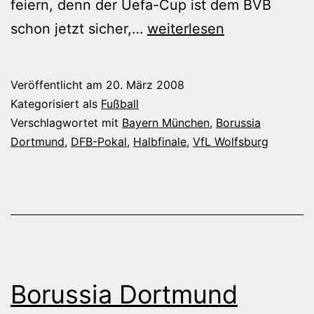
feiern, denn der Uefa-Cup ist dem BVB
Berlin,
schon jetzt sicher,…
weiterlesen
Berlin,
wir
Veröffentlicht am
20. März 2008
fahren
Kategorisiert als
Fußball
nach
Verschlagwortet mit
Bayern München
,
Borussia
Dortmund
,
DFB-Pokal
,
Halbfinale
,
VfL Wolfsburg
Berlin!
Borussia Dortmund