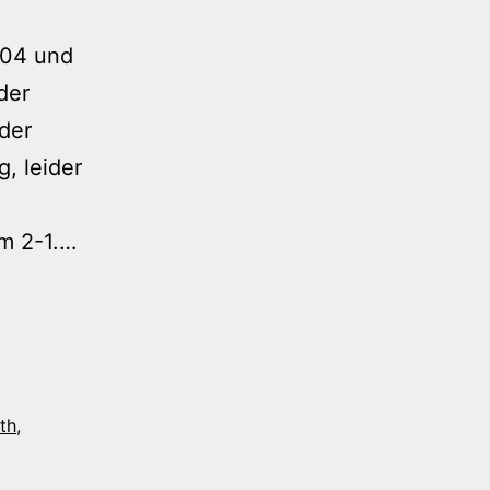
 04 und
der
 der
, leider
Was
um 2-1.…
für
ein
Bundesliga-
Wochenende
th
,