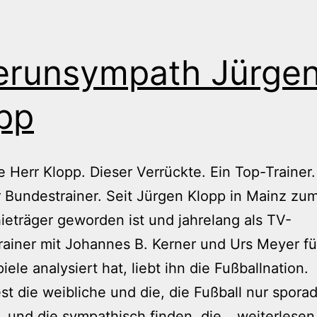
runsympath Jürge
pp
e Herr Klopp. Dieser Verrückte. Ein Top-Trainer
 Bundestrainer. Seit Jürgen Klopp in Mainz zu
eträger geworden ist und jahrelang als TV-
ainer mit Johannes B. Kerner und Urs Meyer f
iele analysiert hat, liebt ihn die Fußballnation.
t die weibliche und die, die Fußball nur spora
Oberunsym
, und die sympathisch finden, die…
weiterlesen