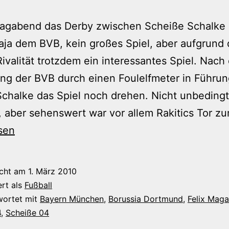
tagabend das Derby zwischen Scheiße Schalke
ja dem BVB, kein großes Spiel, aber aufgrund 
ivalität trotzdem ein interessantes Spiel. Nach
ng der BVB durch einen Foulelfmeter in Führung
chalke das Spiel noch drehen. Nicht unbedingt
, aber sehenswert war vor allem Rakitics Tor z
sen
icht am
1. März 2010
ert als
Fußball
wortet mit
Bayern München
,
Borussia Dortmund
,
Felix Maga
4
,
Scheiße 04