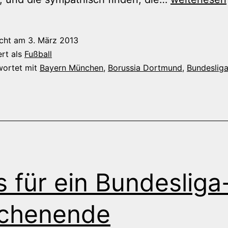
Jürgen
Klopp
icht am
3. März 2013
ert als
Fußball
wortet mit
Bayern München
,
Borussia Dortmund
,
Bundeslig
 für ein Bundesliga
chenende