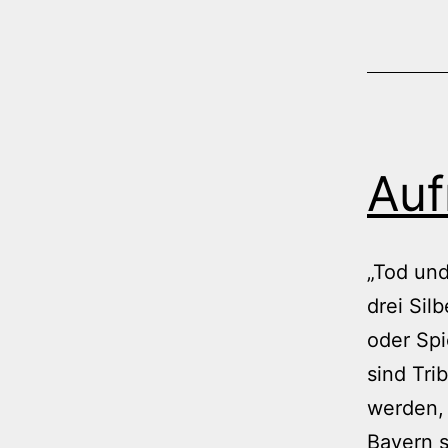
Auf
„Tod un
drei Sil
oder Spi
sind Tri
werden, 
Bayern s