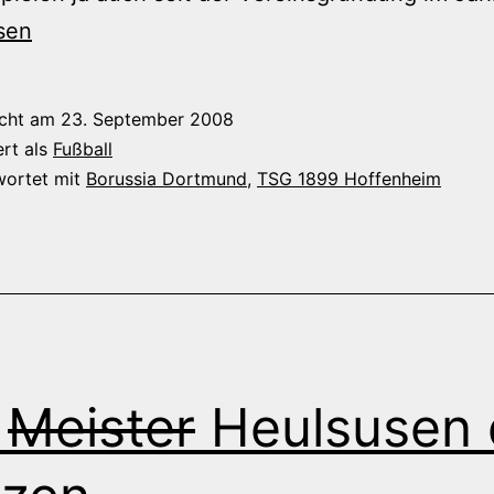
sen
icht am
23. September 2008
ert als
Fußball
wortet mit
Borussia Dortmund
,
TSG 1899 Hoffenheim
e
Meister
Heulsusen 