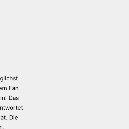
glichst
nem Fan
in! Das
antwortet
at. Die
Aufruf
hr…