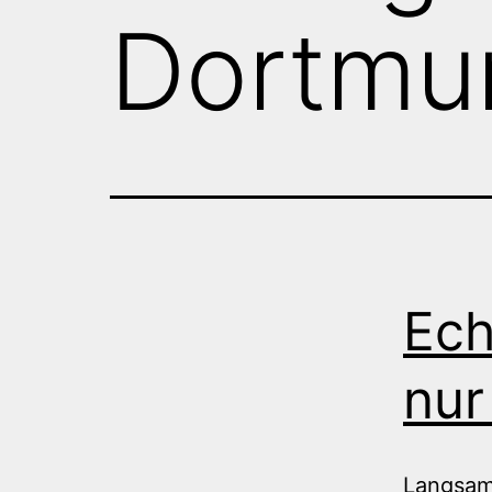
Dortmu
Ech
nur
Langsam