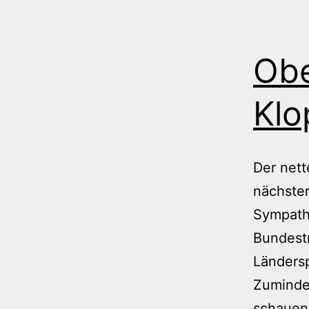
Obe
Klo
Der nett
nächster
Sympathi
Bundestr
Ländersp
Zumindes
schauen