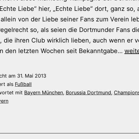
 „Echte Liebe“ hier, „Echte Liebe“ dort, ganz so, 
allein von der Liebe seiner Fans zum Verein leb
regelrecht so, als seien die Dortmunder Fans di
, die ihren Club wirklich lieben, auch wenn er ve
Echt
in den letzten Wochen seit Bekanntgabe…
weit
Lieb
kenn
icht am
31. Mai 2013
nicht
ert als
Fußball
nur
wortet mit
Bayern München
,
Borussia Dortmund
,
Champion
yern
die
Bien
Maja