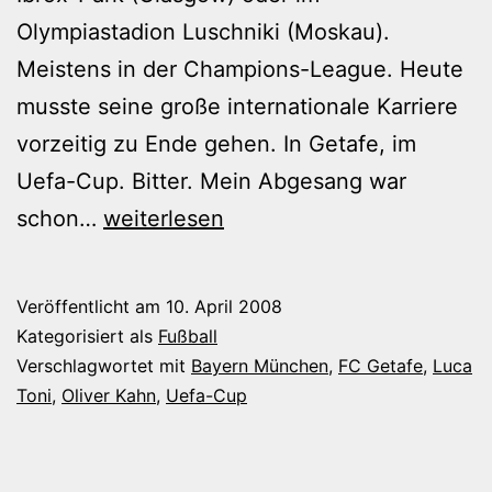
Olympiastadion Luschniki (Moskau).
Meistens in der Champions-League. Heute
musste seine große internationale Karriere
vorzeitig zu Ende gehen. In Getafe, im
Uefa-Cup. Bitter. Mein Abgesang war
Ollis
schon…
weiterlesen
internationale
Karriere
Veröffentlicht am
10. April 2008
ist
Kategorisiert als
Fußball
nicht
Verschlagwortet mit
Bayern München
,
FC Getafe
,
Luca
Toni
,
Oliver Kahn
,
Uefa-Cup
vorbei