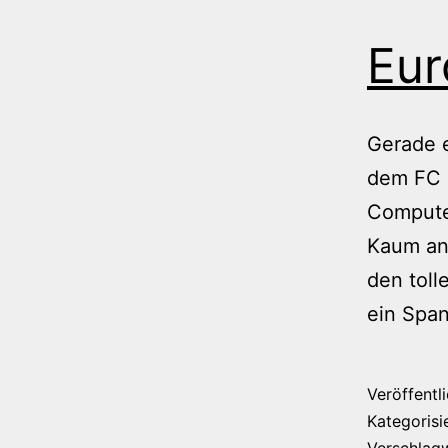
Eur
Gerade 
dem FC 
Computer
Kaum ang
den toll
ein Spa
Veröffentl
Kategorisi
Verschlag