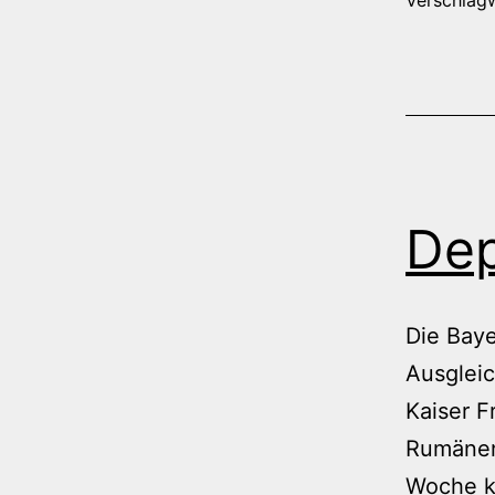
De
Die Baye
Ausgleic
Kaiser F
Rumänen.
Woche k