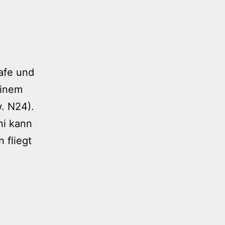
afe und
einem
. N24).
ni kann
 fliegt