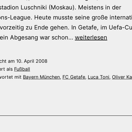
tadion Luschniki (Moskau). Meistens in der
ns-League. Heute musste seine große internat
 vorzeitig zu Ende gehen. In Getafe, im Uefa-C
Ollis
 Mein Abgesang war schon…
weiterlesen
internationale
Karriere
icht am
10. April 2008
ist
ert als
Fußball
nicht
wortet mit
Bayern München
,
FC Getafe
,
Luca Toni
,
Oliver K
vorbei