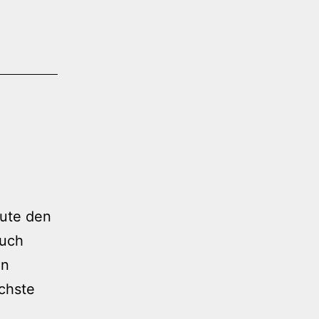
nute den
auch
en
ächste