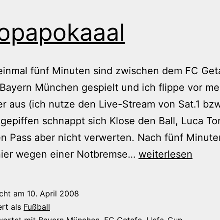
opapokaaal
einmal fünf Minuten sind zwischen dem FC Get
Bayern München gespielt und ich flippe vor m
 aus (ich nutze den Live-Stream von Sat.1 bzw
epiffen schnappt sich Klose den Ball, Luca To
en Pass aber nicht verwerten. Nach fünf Minuten
Europapokaaal
nier wegen einer Notbremse…
weiterlesen
icht am
10. April 2008
ert als
Fußball
wortet mit
Bayern München
,
FC Getafe
,
Uefa-Cup