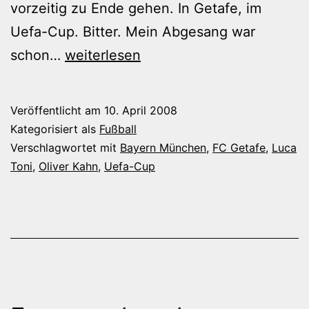
vorzeitig zu Ende gehen. In Getafe, im
Uefa-Cup. Bitter. Mein Abgesang war
Ollis
schon…
weiterlesen
internationale
Karriere
Veröffentlicht am
10. April 2008
ist
Kategorisiert als
Fußball
nicht
Verschlagwortet mit
Bayern München
,
FC Getafe
,
Luca
Toni
,
Oliver Kahn
,
Uefa-Cup
vorbei