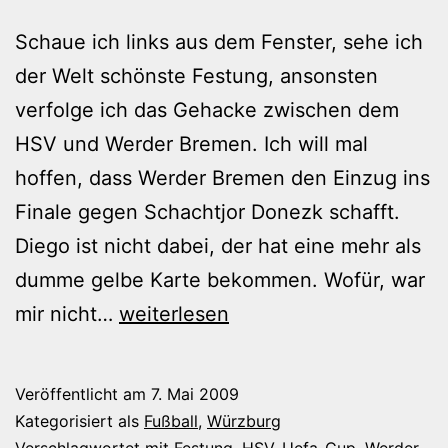
Schaue ich links aus dem Fenster, sehe ich
der Welt schönste Festung, ansonsten
verfolge ich das Gehacke zwischen dem
HSV und Werder Bremen. Ich will mal
hoffen, dass Werder Bremen den Einzug ins
Finale gegen Schachtjor Donezk schafft.
Diego ist nicht dabei, der hat eine mehr als
dumme gelbe Karte bekommen. Wofür, war
Der
mir nicht…
weiterlesen
Welt
schönste
Veröffentlicht am
7. Mai 2009
Festung
Kategorisiert als
Fußball
,
Würzburg
Verschlagwortet mit
Festung
,
HSV
,
Uefa-Cup
,
Werder