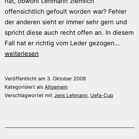
hat, obwohl Lehmann ziemlich
offensichtlich gefoult worden war? Fehler
der anderen sieht er immer sehr gern und
spricht diese auch recht offen an. In diesem
Der
Fall hat er richtig vom Leder gezogen…
Pudel
weiterlesen
und
die
Veröffentlicht am
3. Oktober 2008
Fehler
Kategorisiert als
Allgemein
Verschlagwortet mit
Jens Lehmann
,
Uefa-Cup