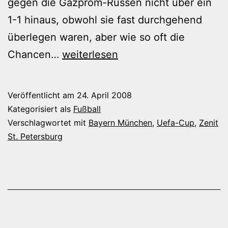
gegen die Gazprom-Russen nicht über ein
1-1 hinaus, obwohl sie fast durchgehend
überlegen waren, aber wie so oft die
Bayern
Chancen…
weiterlesen
München
gegen
Veröffentlicht am
24. April 2008
Zenit
Kategorisiert als
Fußball
St.
Verschlagwortet mit
Bayern München
,
Uefa-Cup
,
Zenit
St. Petersburg
Petersburg