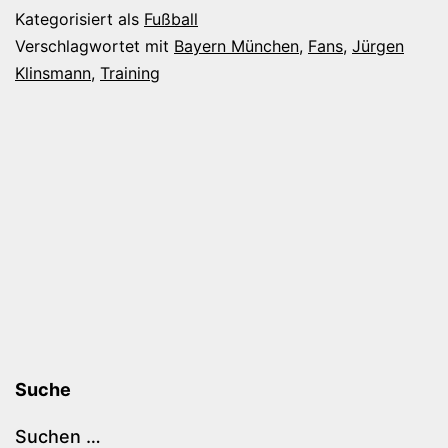
bleiben
Kategorisiert als
Fußball
Verschlagwortet mit
Bayern München
,
Fans
,
Jürgen
Klinsmann
,
Training
Suche
Suchen …