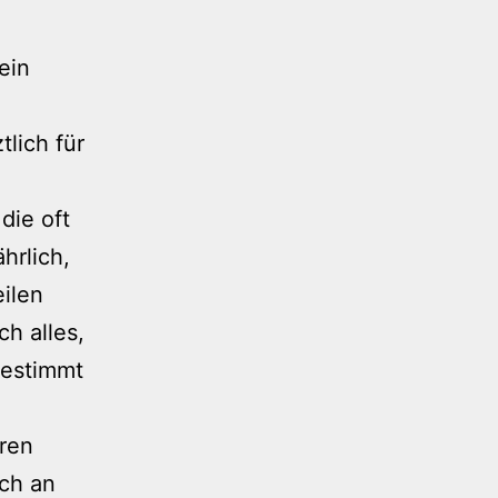
ein
tlich für
die oft
hrlich,
ilen
h alles,
bestimmt
eren
uch an