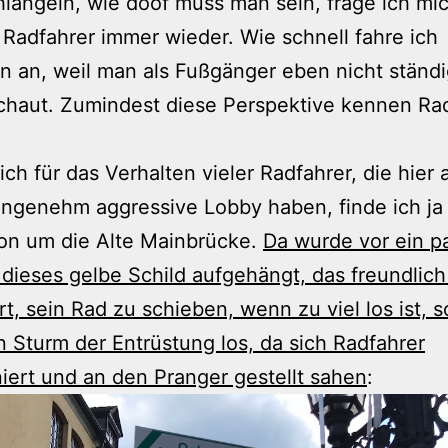
längeln, wie doof muss man sein, frage ich mi
 Radfahrer immer wieder. Wie schnell fahre ich
 an, weil man als Fußgänger eben nicht ständ
chaut. Zumindest diese Perspektive kennen Ra
lich für das Verhalten vieler Radfahrer, die hier
ngenehm aggressive Lobby haben, finde ich ja
on um die Alte Mainbrücke.
Da wurde vor ein p
ieses gelbe Schild aufgehängt, das freundlic
rt, sein Rad zu schieben, wenn zu viel los ist, s
n Sturm der Entrüstung los, da sich Radfahrer
niert und an den Pranger gestellt sahen
: