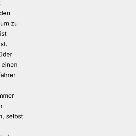
t
 den
 rum zu
ist
st.
müder
 einen
fahrer
immer
r
, selbst