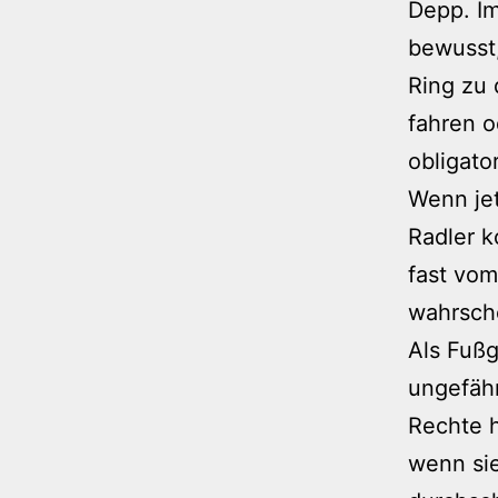
Depp. Im
bewusst,
Ring zu 
fahren o
obligato
Wenn jet
Radler k
fast vom
wahrsche
Als Fußg
ungefähr
Rechte h
wenn si