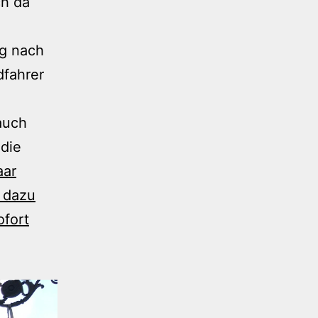
ch da
ig nach
dfahrer
 auch
 die
aar
h dazu
ofort