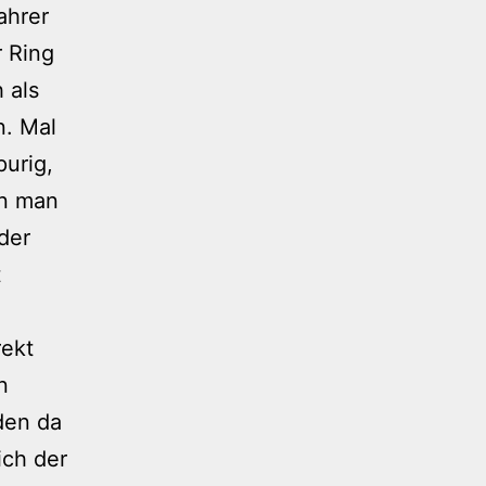
ahrer
r Ring
 als
n. Mal
purig,
nn man
der
t
rekt
n
den da
ich der