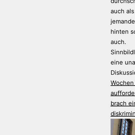
durchsch
auch als
jemanden
hinten s
auch.
Sinnbild
eine una
Diskussi
Wochen d
aufforde
brach ei
diskrimi