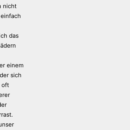
 nicht
 einfach
lich das
Rädern
ter einem
der sich
 oft
erer
der
rast.
 unser