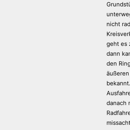
Grundstü
unterweg
nicht ra
Kreisver
geht es 
dann kan
den Ring
äußeren
bekannt.
Ausfahr
danach m
Radfahre
missacht