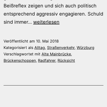
Beißreflex zeigen und sich auch politisch
entsprechend aggressiv engagieren. Schuld
Unvernünftig,
sind immer…
weiterlesen
dumm
oder
Veröffentlicht am
10. Mai 2018
einfach
Kategorisiert als
Alltag
,
Straßenverkehr
,
Würzburg
nur
Verschlagwortet mit
Alte Mainbrücke
,
Brückenschoppen
,
Radfahrer
,
Rücksicht
ignorant
und
rücksichtslos