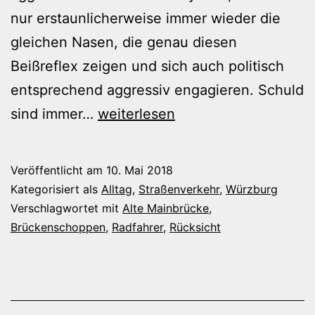
nur erstaunlicherweise immer wieder die
gleichen Nasen, die genau diesen
Beißreflex zeigen und sich auch politisch
entsprechend aggressiv engagieren. Schuld
Unvernünftig,
sind immer…
weiterlesen
dumm
oder
Veröffentlicht am
10. Mai 2018
einfach
Kategorisiert als
Alltag
,
Straßenverkehr
,
Würzburg
nur
Verschlagwortet mit
Alte Mainbrücke
,
Brückenschoppen
,
Radfahrer
,
Rücksicht
ignorant
und
rücksichtslos