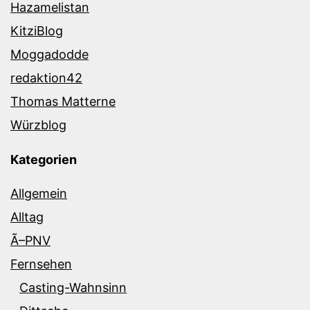
Hazamelistan
KitziBlog
Moggadodde
redaktion42
Thomas Matterne
Würzblog
Kategorien
Allgemein
Alltag
Ã–PNV
Fernsehen
Casting-Wahnsinn