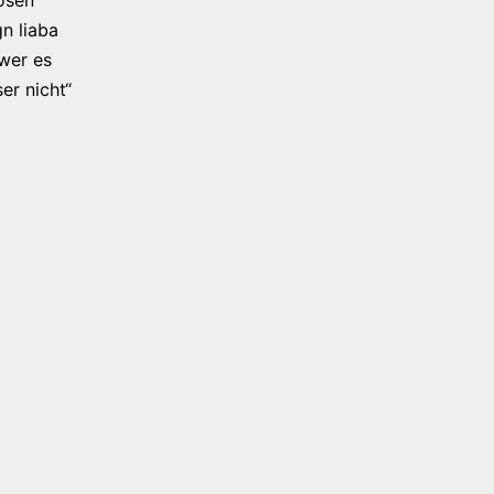
osen
n liaba
 wer es
er nicht“