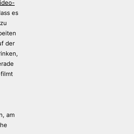
ideo-
dass es
 zu
beiten
uf der
rinken,
erade
filmt
en, am
ohe