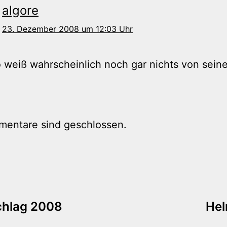
algore
23. Dezember 2008 um 12:03 Uhr
o weiß wahrscheinlich noch gar nichts von sein
mentare sind geschlossen.
tion
chlag 2008
Hel