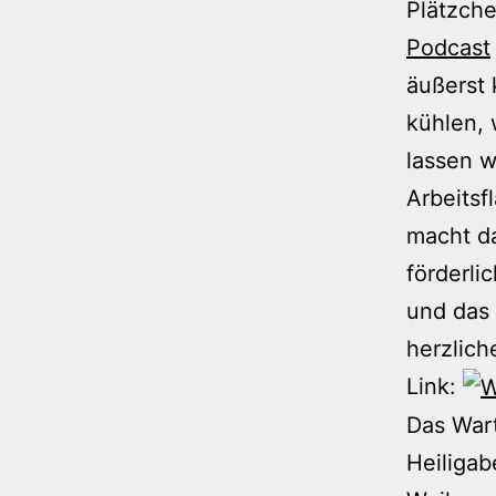
Plätzch
Podcast
äußerst 
kühlen, 
lassen w
Arbeits
macht da
förderli
und das 
herzlic
Link:
Das Wart
Heiligab