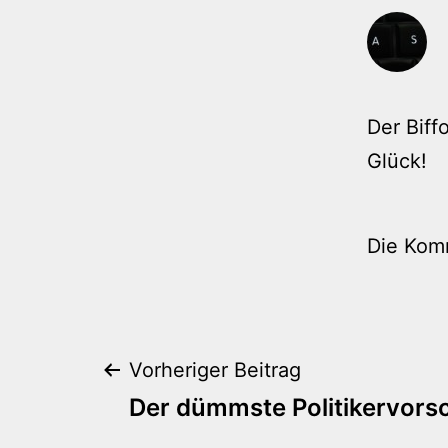
Der Biff
Glück!
Die Kom
Beitragsnaviga
Vorheriger Beitrag
Der dümmste Politikervors