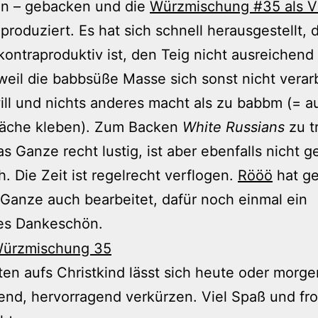
en – gebacken und die
Würzmischung #35 als V
produziert. Es hat sich schnell herausgestellt, 
kontraproduktiv ist, den Teig nicht ausreichend
weil die babbsüße Masse sich sonst nicht verar
ill und nichts anderes macht als zu babbm (= a
fläche kleben). Zum Backen
White Russians
zu t
s Ganze recht lustig, ist aber ebenfalls nicht g
ch. Die Zeit ist regelrecht verflogen.
Rööö
hat ge
Ganze auch bearbeitet, dafür noch einmal ein
hes Dankeschön.
en aufs Christkind lässt sich heute oder morg
end, hervorragend verkürzen. Viel Spaß und fr