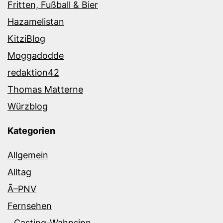
Fritten, Fußball & Bier
Hazamelistan
KitziBlog
Moggadodde
redaktion42
Thomas Matterne
Würzblog
Kategorien
Allgemein
Alltag
Ã–PNV
Fernsehen
Casting-Wahnsinn